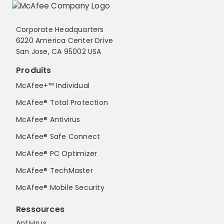
Corporate Headquarters
6220 America Center Drive
San Jose, CA 95002 USA
Produits
McAfee+™ Individual
McAfee® Total Protection
McAfee® Antivirus
McAfee® Safe Connect
McAfee® PC Optimizer
McAfee® TechMaster
McAfee® Mobile Security
Ressources
Antivirus