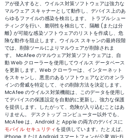
アが侵入すると、ウイルス対策ソフトウェアは強力な
マルウェア スキャナーとして動作し、デバイス上のあ
らゆるファイルの感染を検出します。 トラブルシュー
ティングを行い、脆弱性を検出して、隔離 (または分
離) が可能な感染ソフトウェアのリストを作成し、危
険な動作を阻止します。ウイルス スキャンの最終段階
では、削除ツールによりマルウェアが削除されま
す。 McAfee のマルウェア対策ソフトウェアは、自
動 Web クローラーを使用してウイルス データベース
を更新します。Web クローラーは、インターネット
をスキャンし、悪意のあるソフトウェアなどのオンラ
インの脅威を特定して、その削除方法を決定します。
McAfee のウイルス対策機能は、このデータを使用し
てデバイスの保護設定を自動的に更新し、強力な保護
を提供します。したがって、危険が入り込むことはあ
りません。 デスクトップ コンピューター以外でも、
McAfee は、Android と Apple の両方のデバイスに
モバイル セキュリティ
を提供しています。たとえば、
iPhone または Android スマートフォンが公衆 Wi-Fi