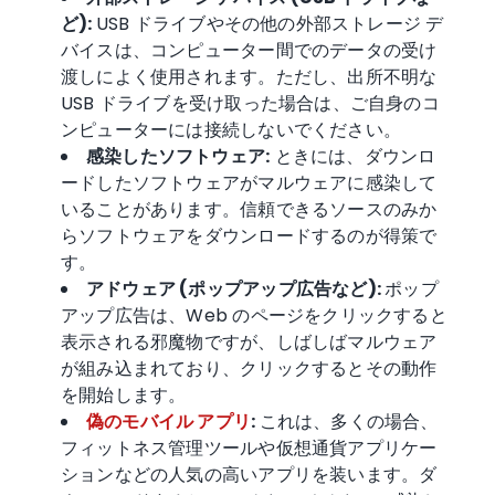
ど):
USB ドライブやその他の外部ストレージ デ
バイスは、コンピューター間でのデータの受け
渡しによく使用されます。ただし、出所不明な
USB ドライブを受け取った場合は、ご自身のコ
ンピューターには接続しないでください。
感染したソフトウェア:
ときには、ダウンロ
ードしたソフトウェアがマルウェアに感染して
いることがあります。信頼できるソースのみか
らソフトウェアをダウンロードするのが得策で
す。
アドウェア
(
ポップアップ
広告など):
ポップ
アップ広告は、Web のページをクリックすると
表示される邪魔物ですが、しばしばマルウェア
が組み込まれており、クリックするとその動作
を開始します。
偽のモバイル アプリ
:
これは、多くの場合、
フィットネス管理ツールや仮想通貨アプリケー
ションなどの人気の高いアプリを装います。ダ