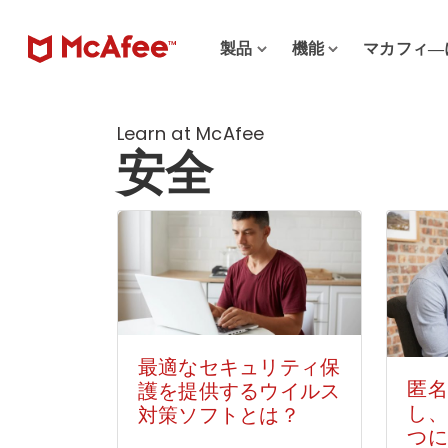
製品
機能
マカフィ―
Learn at McAfee
安全
最適なセキュリティ保
匿名
護を提供するウイルス
し、
対策ソフトとは？
つに