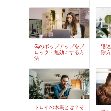
偽のポップアップをブ
迅速
ロック・無効にする方
除方
法
トロイの木馬とは？そ