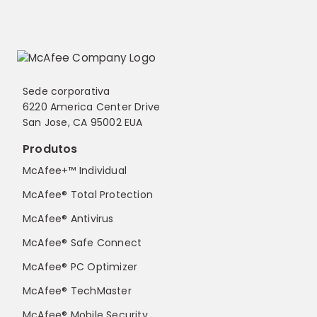
Sede corporativa
6220 America Center Drive
San Jose, CA 95002 EUA
Produtos
McAfee+™ Individual
McAfee® Total Protection
McAfee® Antivirus
McAfee® Safe Connect
McAfee® PC Optimizer
McAfee® TechMaster
McAfee® Mobile Security