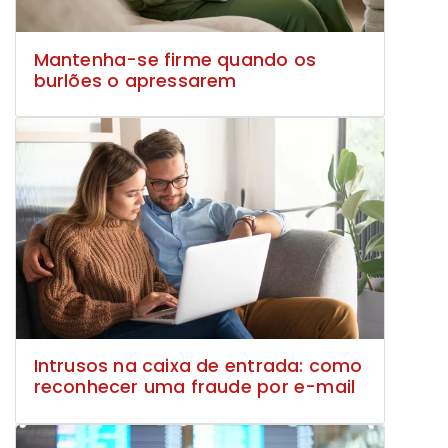
Mantenha-se firme quando os
burlões o apressarem
Intrusos na caixa de entrada: como
reconhecer uma fraude por e-mail