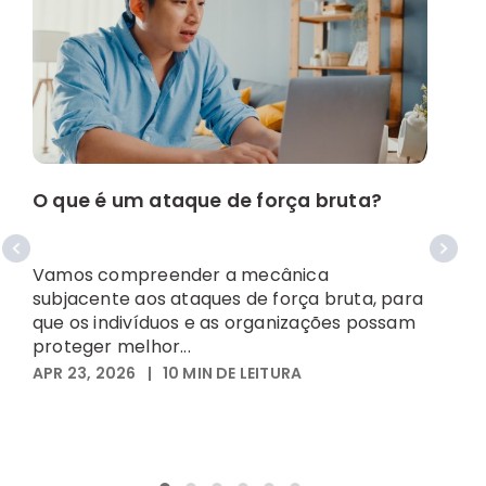
O que é um ataque de força bruta?
C
g
Vamos compreender a mecânica
subjacente aos ataques de força bruta, para
A
que os indivíduos e as organizações possam
f
proteger melhor...
m
APR 23, 2026
|
10
MIN DE LEITURA
p
J