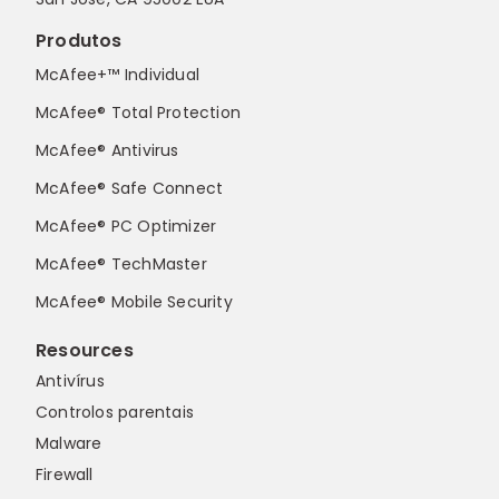
Produtos
McAfee+™ Individual
McAfee® Total Protection
McAfee® Antivirus
McAfee® Safe Connect
McAfee® PC Optimizer
McAfee® TechMaster
McAfee® Mobile Security
Resources
Antivírus
Controlos parentais
Malware
Firewall