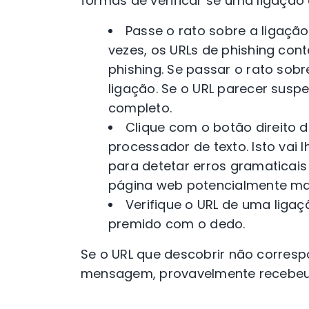
formas de verificar se uma ligação 
Passe o rato sobre a ligação 
vezes, os URLs de phishing con
phishing. Se passar o rato sob
ligação. Se o URL parecer susp
completo.
Clique com o botão direito d
processador de texto. Isto vai
para detetar erros gramaticais
página web potencialmente mal
Verifique o URL de uma liga
premido com o dedo.
Se o URL que descobrir não corres
mensagem, provavelmente recebeu 