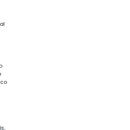
al
o
e
ico
s,