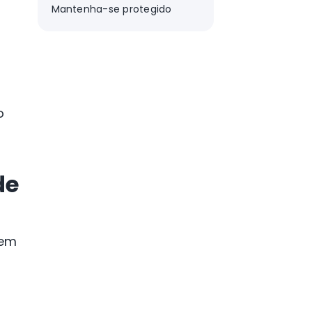
Mantenha-se protegido
o
de
gem