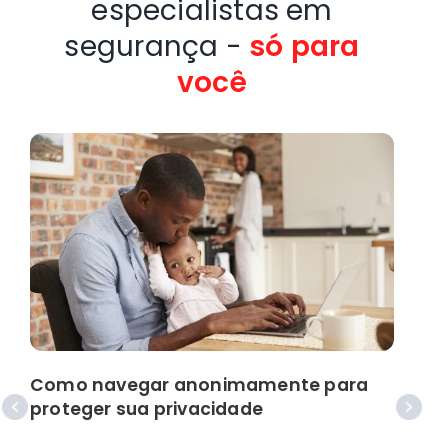
especialistas em
segurança -
só para
você
C
i
Como navegar anonimamente para
proteger sua privacidade
P