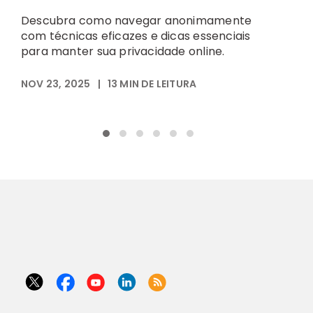
c
Descubra como navegar anonimamente
o
com técnicas eficazes e dicas essenciais
a
para manter sua privacidade online.
S
NOV 23, 2025
|
13
MIN DE LEITURA