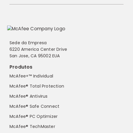
Sede da Empresa
6220 America Center Drive
San Jose, CA 95002 EUA
Produtos
McAfee+™ Individual
McAfee® Total Protection
McAfee® Antivirus
McAfee® Safe Connect
McAfee® PC Optimizer
McAfee® TechMaster