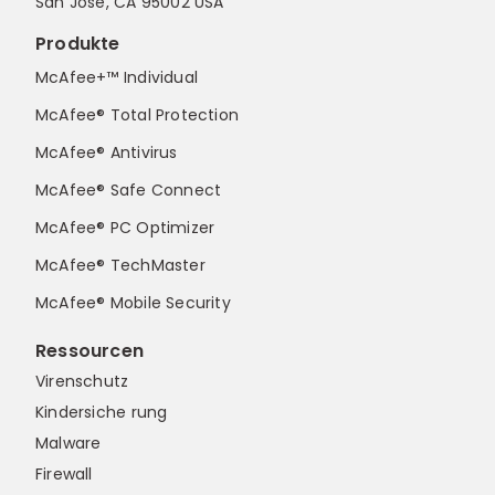
San Jose, CA 95002 USA
Produkte
McAfee+™ Individual
McAfee® Total Protection
McAfee® Antivirus
McAfee® Safe Connect
McAfee® PC Optimizer
McAfee® TechMaster
McAfee® Mobile Security
Ressourcen
Virenschutz
Kindersiche rung
Malware
Firewall