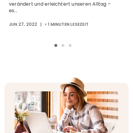
verändert und erleichtert unseren Alltag –
w
es...
g
JUN 27, 2022
|
< 1
MINUTEN LESEZEIT
N