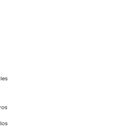
les
vos
 los