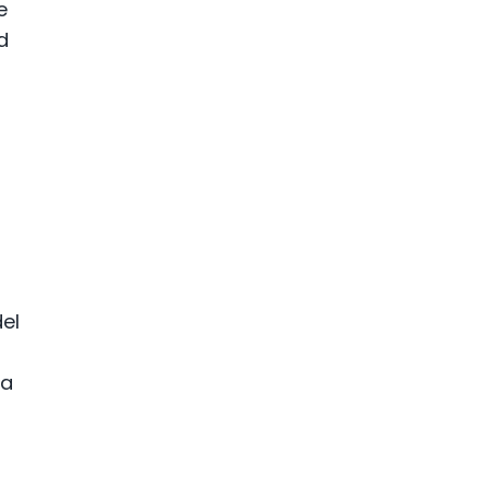
e
d
del
na