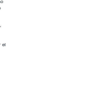
ño
e
,
 el