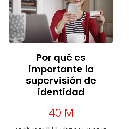
Por qué es
importante la
supervisión de
identidad
40 M
de adultos en EE. UU. sufrieron un fraude de
de 