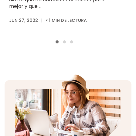
mejor y que...
JUN 27, 2022
|
< 1
MIN DE LECTURA
D