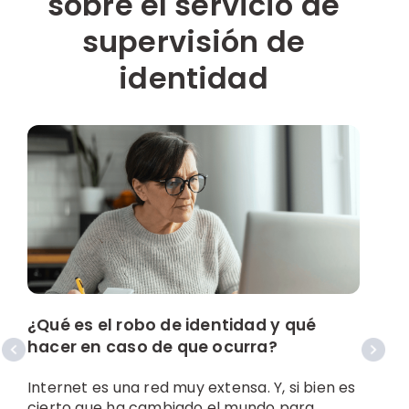
sobre el servicio de
supervisión de
identidad
¿Qué es el robo de identidad y qué
¿
hacer en caso de que ocurra?
p
Internet es una red muy extensa. Y, si bien es
I
cierto que ha cambiado el mundo para
t