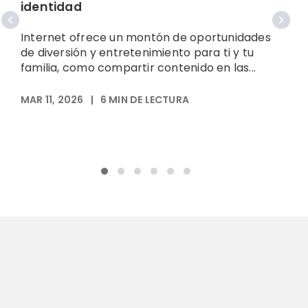
identidad
o
Internet ofrece un montón de oportunidades
L
de diversión y entretenimiento para ti y tu
e
familia, como compartir contenido en las...
c
a
MAR 11, 2026
|
6
MIN DE LECTURA
N