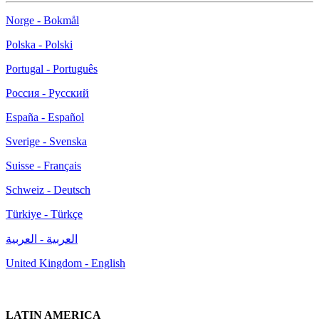
Norge - Bokmål
Polska - Polski
Portugal - Português
Россия - Русский
España - Español
Sverige - Svenska
Suisse - Français
Schweiz - Deutsch
Türkiye - Türkçe
العربية - العربية
United Kingdom - English
LATIN AMERICA