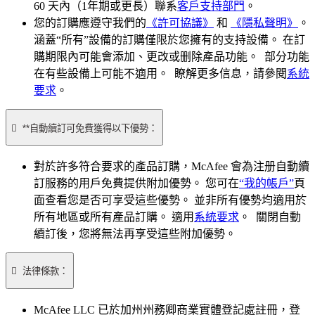
60 天內（1年期或更長）聯系
客戶支持部門
。
您的訂購應遵守我們的
《許可協議》
和
《隱私聲明》
。
涵蓋“所有”設備的訂購僅限於您擁有的支持設備。 在訂
購期限內可能會添加、更改或删除產品功能。 部分功能
在有些設備上可能不適用。 瞭解更多信息，請參閱
系統
要求
。

**自動續訂可免費獲得以下優勢：
對於許多符合要求的產品訂購，McAfee 會為注册自動續
訂服務的用戶免費提供附加優勢。 您可在
“我的帳戶”
頁
面查看您是否可享受這些優勢。 並非所有優勢均適用於
所有地區或所有產品訂購。 適用
系統要求
。 關閉自動
續訂後，您將無法再享受這些附加優勢。

法律條款：
McAfee LLC 已於加州州務卿商業實體登記處註冊，登