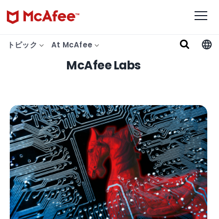
トピック
At McAfee
McAfee Labs