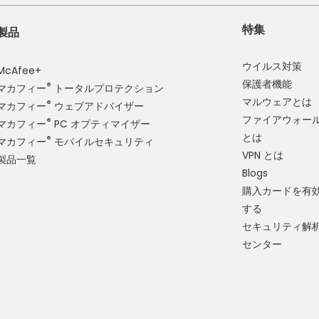
特集
製品
ウイルス対策
McAfee+
保護者機能
®
マカフィー
トータルプロテクション
マルウェアとは
®
マカフィー
ウェブアドバイザー
ファイアウォー
®
マカフィー
PC オプティマイザー
とは
®
マカフィー
モバイルセキュリティ
VPN とは
製品一覧
Blogs
購入カードを有
する
セキュリティ解
センター