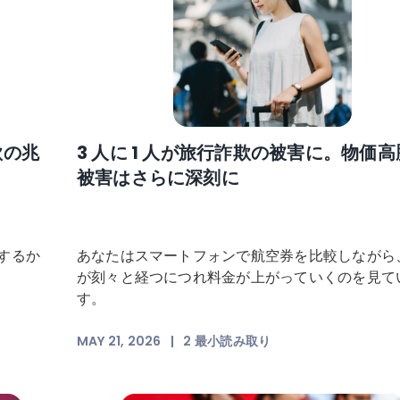
欺の兆
3 人に 1 人が旅行詐欺の被害に。物価
被害はさらに深刻に
するか
あなたはスマートフォンで航空券を比較しながら
が刻々と経つにつれ料金が上がっていくのを見て
す。
MAY 21, 2026
|
2
最小読み取り