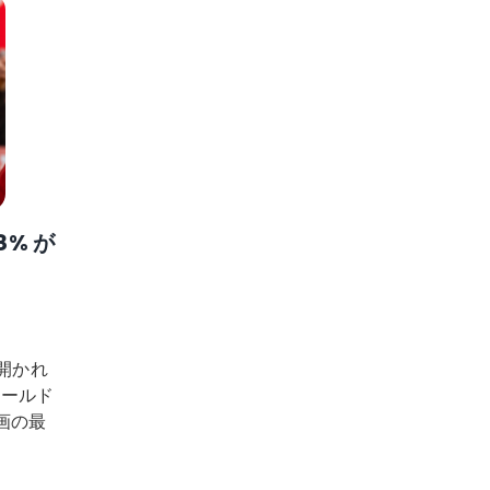
% が
開かれ
ワールド
画の最