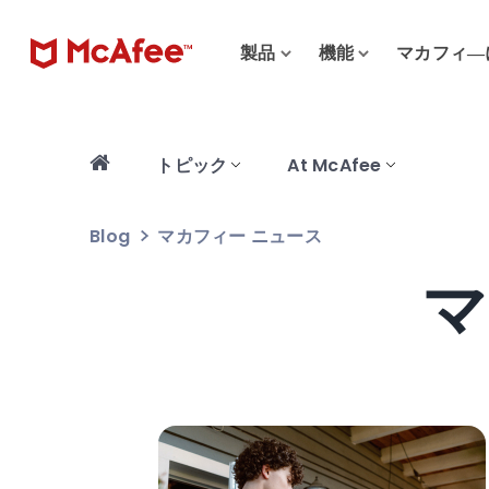
製品
機能
マカフィ―
トピック
At McAfee
Blog
マカフィー ニュース
マ