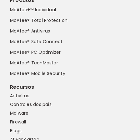
Produtos
McAfee+™ Individual
McAfee® Total Protection
McAfee® Antivirus
McAfee® Safe Connect
McAfee® PC Optimizer
McAfee® TechMaster
McAfee® Mobile Security
Recursos
Antivírus
Controles dos pais
Malware
Firewall
Blogs
Ativar cartão