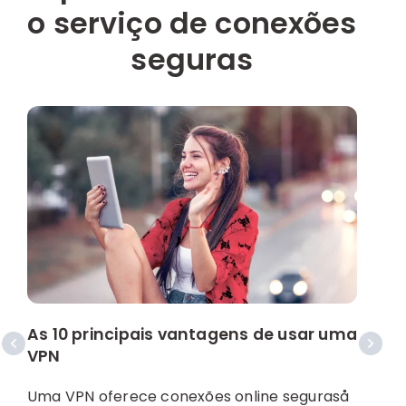
o serviço de conexões
seguras
E
A
As 10 principais vantagens de usar uma
VPN
S
p
Uma VPN oferece conexões online seguraså