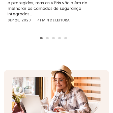
q
e protegidas, mas as VPNs vão além de
c
melhorar as camadas de segurança
J
integradas...
SEP 23, 2023
|
< 1
MIN DE LEITURA