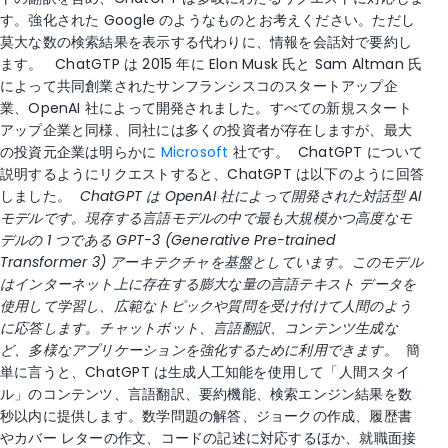
す。強化された Google のようなものとお考えください。ただし
莫大な数の検索結果を表示する代わりに、情報を会話対で要約し
ます。
ChatGTP は 2015 年に Elon Musk 氏と Sam Altman 氏
によって共同創業されたサンフランシスコのスタートアップ企
業、OpenAI 社によって開発されました。すべての新規スタート
アップ企業と同様、同社には多くの投資者が存在しますが、最大
の投資元企業は明らかに
Microsoft
社です。
ChatGPT について
説明するようにリクエストすると、ChatGPT は以下のように回答
しました。
ChatGPT は OpenAI 社によって開発された対話型 AI
モデルです。現存する言語モデルの中で最も大規模かつ高度なモ
デルの 1 つである GPT-3 (Generative Pre-trained
Transformer 3) アーキテクチャを基盤としています。このモデル
はインターネット上に存在する膨大な量の言語テキスト データを
使用して学習し、広範なトピックや質問を受け付けて人間のよう
に応答します。チャットボット、言語翻訳、コンテンツ生成な
ど、多様なアプリケーションを強化するために利用できます。
簡
単に言うと、ChatGPT は生成人工知能を使用して「人間スタイ
ル」のコンテンツ、言語翻訳、要約機能、検索エンジン結果を数
秒以内に提供します。数学問題の解答、ジョークの作成、履歴書
やカバー レターの作文、コードの記述に対応するほか、就職面接