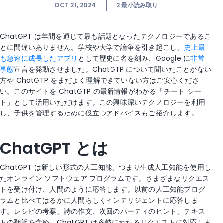
OCT 21, 2024
2
最小読み取り
ChatGPT
は年間を通じて最も話題となったテクノロジーであるこ
とに間違いありません。学校や大学で論争を引き起こし、
史上最
も急速に成長したアプリ
として歴史に名を刻み、Google に
非常
事態
宣言を発動させました。ChatGTP について聞いたことがない
方や ChatGTP をまだよく理解できていない方はご安心くださ
い。このサイトを ChatGTP の最新情報がわかる「チート シー
ト」として活用いただけます。この興味深いテクノロジーを利用
し、子供を管理するために役立つアドバイスもご紹介します。
ChatGPT とは
ChatGPT は新しい形式の人工知能、つまり生成人工知能を使用し
たオンライン ソフトウェア プログラムです。さまざまなリクエス
トを受け付け、人間のように応答します。以前の人工知能プログ
ラムと比べてはるかに人間らしくインテリジェントに応答しま
す。レシピの考案、詩の作文、次回のパーティのヒント、テキス
トの翻訳を含め、ChatGPT は多岐にわたるリクエストに対応しま