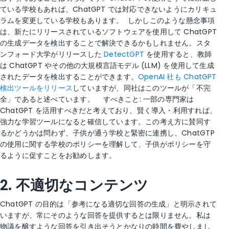
ている学校もあれば、ChatGPT では対応できないようにカリキュ
ラムを変更している学校もあります。
しかしこのような懸念事項
は、新たにリリースされているソフトウェアを使用して ChatGPT
の生成データを検出することで解決できるかもしれません。スタ
ンフォード大学がリリースした
DetectGPT
を使用すると、教師
は ChatGPT やその他の大規模言語モデル (LLM) を使用して生成
されたデータを検出することができます。
OpenAI 社も ChatGPT
検出ツールをリリース
していますが、同社はこのツールが「不完
全」であると述べています。
すべきこと: 一部の専門家は
ChatGPT を活用すべきだと考えており、賢く導入・利用すれば、
強力な学習ツールになると確信しています。この考え方に賛同す
るかどうかは問わず、子供が通う学校と緊密に連携し、ChatGTP
の使用に関する学校のポリシーを理解して、子供がポリシーを守
るように促すことをお勧めします。
2. 不適切なコンテンツ
ChatGPT の目的は「参考になる適切な回答の生成」と明示されて
いますが、常にそのような回答を提供するとは限りません。私は
物議を醸すような回答を引き出そうとかなりの時間を費やしまし