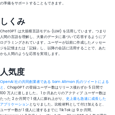
の準備をサポートすることもできます。
しくみ
ChatGPT は大規模言語モデル (LLM) を活用しています。つまり
人間の言語を理解し、大量のデータに基づいて応答するようにプ
ログラミングされています。ユーザーが以前に作成したメッセー
ジを記憶または「記録」し、以降の会話に活用することで、あた
かも人間のような応答を実現します。
人気度
OpenAI 社の共同創業者である Sam Altman 氏のツイートによる
と
、ChapGPT の登録ユーザー数はリリース後わずか 5 日間で
100 万人に達しました。 1 か月あたりのアクティブ ユーザー数は
たった 2 か月間で 1 億人に膨れ上がり、
史上最も急速に成長した
アプリケーション
となりました。比較材料として付け加えると、
ユーザー数が 1 億人に達するまでに TikTok は 9 か月間、