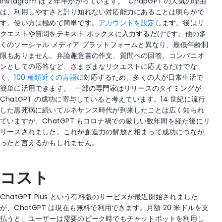
Instagram は 2 年半かかっています。
ChapGPT の人気の理由
は、利用しやすさと計り知れない対応能力にあることは明らかで
す。使い方は極めて簡単です。
アカウントを設定
します。後はリ
クエストや質問をテキスト ボックスに入力するだけです。他の多
くのソーシャル メディア プラットフォームと異なり、最低年齢制
限もありません。弁論趣意書の作文、質問への回答、コンパニオ
ンとしての応答など、さまざまなリクエストに応えるだけでな
く、
100 種類近くの言語
に対応するため、多くの人が日常生活で
簡単に活用できます。
一部の専門家はリリースのタイミングが
ChatGPT の成功に寄与していると考えています。14 世紀に流行
した黒死病に続いてルネサンス時代が到来したことは広く知られ
ていますが、
ChatGPT もコロナ禍での厳しい数年間を経た後にリ
リースされました。これが創造力の解放と相まって成功につなが
ったと言えるかもしれません。
コスト
ChatGPT Plus という有料版のサービスが最近開始されました
が、ChatGPT は現在も無料で利用できます。月額 20 米ドルを支
払うと、ユーザーは需要のピーク時でもチャットボットを利用し