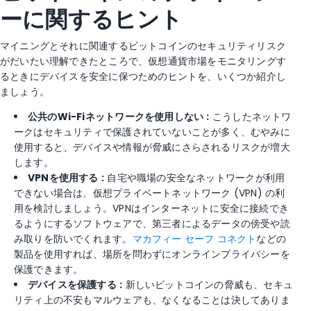
ーに関するヒント
マイニングとそれに関連するビットコインのセキュリティリスク
がだいたい理解できたところで、仮想通貨市場をモニタリングす
るときにデバイスを安全に保つためのヒントを、いくつか紹介し
ましょう。
公共の
Wi-Fi
ネットワークを使用しない
:
こうしたネットワ
ークはセキュリティで保護されていないことが多く、むやみに
使用すると、デバイスや情報が脅威にさらされるリスクが増大
します。
VPN
を使用する
:
自宅や職場の安全なネットワークが利用
できない場合は、仮想プライベートネットワーク (VPN) の利
用を検討しましょう。VPNはインターネットに安全に接続でき
るようにするソフトウェアで、第三者によるデータの傍受や読
み取りを防いでくれます。
マカフィー セーフ コネクト
などの
製品を使用すれば、場所を問わずにオンラインプライバシーを
保護できます。
デバイスを保護する
:
新しいビットコインの脅威も、セキュ
リティ上の不安もマルウェアも、なくなることは決してありま