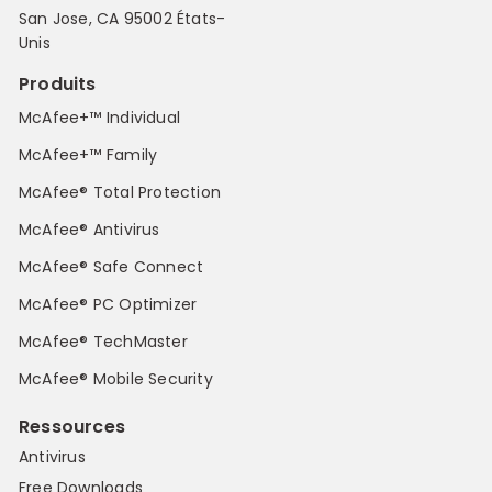
San Jose, CA 95002 États-
Unis
Produits
McAfee+™ Individual
McAfee+™ Family
McAfee® Total Protection
McAfee® Antivirus
McAfee® Safe Connect
McAfee® PC Optimizer
McAfee® TechMaster
McAfee® Mobile Security
Ressources
Antivirus
Free Downloads