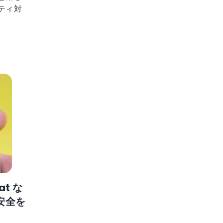
ティ対
at な
安全を