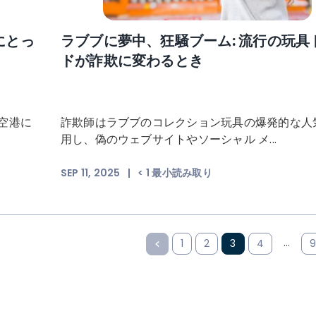
にとっ
ラブブに夢中、狂騒ブーム: 流行の玩具
ドが詐欺に変わるとき
空港に
詐欺師はラブブのコレクション玩具の爆発的な人
用し、偽のウェブサイトやソーシャル メ...
SEP 11, 2025
|
< 1
最小読み取り
…
1
2
3
4