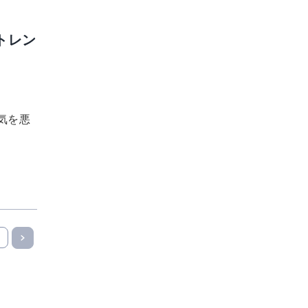
トレン
気を悪
9