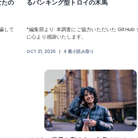
なたの
るバンキング型トロイの木馬
騙して
*編集部より: 本調査にご協力いただいた GitHub
に心より感謝いたします。
OCT 21, 2025
|
4
最小読み取り