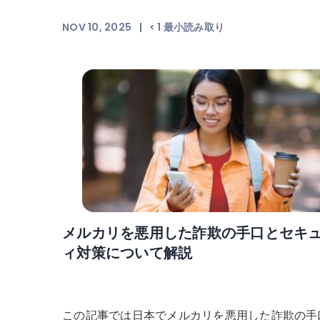
NOV 10, 2025
|
< 1
最小読み取り
メルカリを悪用した詐欺の手口とセキ
ィ対策について解説
この記事では日本でメルカリを悪用した詐欺の手