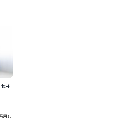
とセキ
悪用し