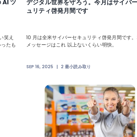
I ツ
デジタル世界を守ろう。今月はサイバ
ュリティ啓発月間です
い笑え
10 月は全米サイバーセキュリティ啓発月間です
いったも
メッセージはこれ 以上ないくらい明快。
SEP 16, 2025
|
2
最小読み取り