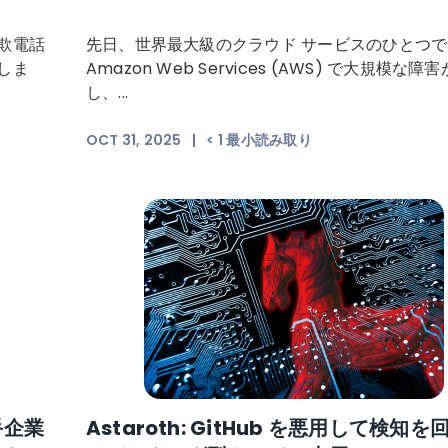
欺電話
先日、世界最大級のクラウド サービスのひとつ
しま
Amazon Web Services (AWS) で大規模な障
し、...
OCT 31, 2025
|
< 1
最小読み取り
手企業
Astaroth: GitHub を悪用して検知を