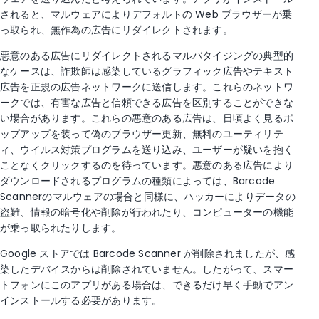
されると、マルウェアによりデフォルトの Web ブラウザーが乗
っ取られ、無作為の広告にリダイレクトされます。
悪意のある広告にリダイレクトされるマルバタイジングの典型的
なケースは、詐欺師は感染しているグラフィック広告やテキスト
広告を正規の広告ネットワークに送信します。これらのネットワ
ークでは、有害な広告と信頼できる広告を区別することができな
い場合があります。これらの悪意のある広告は、日頃よく見るポ
ップアップを装って偽のブラウザー更新、無料のユーティリテ
ィ、ウイルス対策プログラムを送り込み、ユーザーが疑いを抱く
ことなくクリックするのを待っています。悪意のある広告により
ダウンロードされるプログラムの種類によっては、Barcode
Scannerのマルウェアの場合と同様に、ハッカーによりデータの
盗難、情報の暗号化や削除が行われたり、コンピューターの機能
が乗っ取られたりします。
Google ストアでは Barcode Scanner が削除されましたが、感
染したデバイスからは削除されていません。したがって、スマー
トフォンにこのアプリがある場合は、できるだけ早く手動でアン
インストールする必要があります。