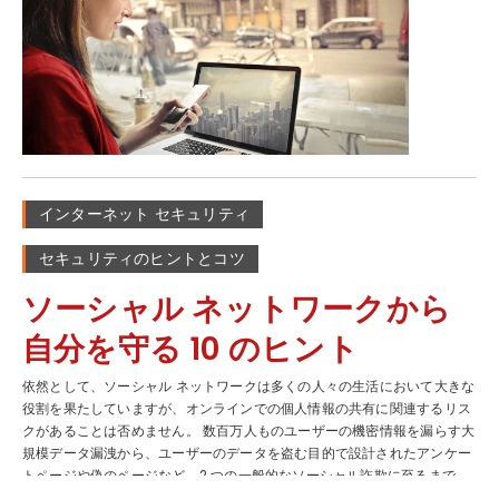
にはまることになりかねません。 3) 圧力に屈しない: このように、詐欺師
とを期待しています。このようなことから自身を守るには、いくつかの方
はよく他人になりすまし、税金、銀行口座、銀行の明細書に何か問題があ
法があります。 コンピューターで操作している場合は、マウスをリンク
ると言ってきます。詐欺師の中にはかなり説得力のある者もいるため、話
の上に置くと、ステータスバーにリンクURLのプレビューが表示されま
の内容やアプローチに不安を感じる場合は、電話を切り、前述のように銀
す。 次に、リンク先のサイトが正規の URL と一致するかどうかを確認し
行や企業に確認するようにしてください。いずれにせよ、圧力や脅しの策
ます。 たとえば、「North Bank」から電子メールを受信したとします。
略には注意を払い、個人情報は他人には言わないようにしましょう。 4)...
そのリンクが www.northbank.com ではなく、www.banking-
north.com のようなものに移動する場合は、クリックしないでくださ
い。 モバイル デバイスで操作している場合は、クリックする前にリンク
プレビューを使用して実際の...
インターネット セキュリティ
セキュリティのヒントとコツ
ソーシャル ネットワークから
自分を守る 10 のヒント
依然として、ソーシャル ネットワークは多くの人々の生活において大きな
役割を果たしていますが、オンラインでの個人情報の共有に関連するリス
クがあることは否めません。 数百万人ものユーザーの機密情報を漏らす大
規模データ漏洩から、ユーザーのデータを盗む目的で設計されたアンケー
トページや偽のページなど、2 つの一般的なソーシャル詐欺に至るまで、
多くのことに注意する必要があります。 ソーシャル ネットワークにおい