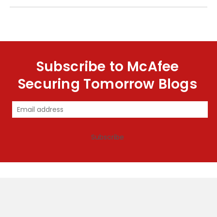
て私たちが直面する脅威の多くは、詐欺師やサイバー犯罪者によるもので
もありません。 多くの場合、ユーザーが自発的に個人情報を引き渡してい
るためでもあります。 数回クリックして、投稿したり、メッセージを送信
したりするだけで、プライバシーを侵害するのに十分な個人データを引き
渡し、アイデンティティ盗難の危険性にさらしている可能性がありま
す。 そのため、これらのサイトを使用するときに自分を守る方法を知るこ
Subscribe to McAfee
とが重要です。 それを実現するための10のヒント 投稿は永続的に残るこ
とを心にとどめておく: サイト上に情報を入力すると、その情報は永遠に
Securing Tomorrow Blogs
残ると前提してください。 アカウントを削除しても、誰かがあなたのテキ
ストや写真のスクリーンショットを既に撮影していたり、第三者と共有し
ていたりするかどうかはわかりません。 個人情報は明かさない: オンライ
ンで個人情報を求められた場合は、疑うようにしてください。自宅の住
所、電話番号、社会保障番号、その他の個人識別情報を絶対に共有しない
でください。 ペットの名前など、自分自身の情報を共有することは、ハッ
Subscribe
カーがセキュリティの質問を推測するのを可能にします。 見知らぬ人か
らの友達申請を承認する場合は選択的になる: プロフィールが偽物ではな
いと見分けられますか？ 現実世界で知っている「友達」のみ承認するよう
にしてください。 詐欺師が情報や金銭を要求するにあたり、被害者との信
頼を得るために他人になりすます、いわゆる「なりすまし詐欺」が、今で
はソーシャル メディア詐欺の全体の約 3 分の 1 を占めるようになりまし
た。 リンクをクリックするときやクイズに答えるときは注意を払う: 友達
から送信されたリンクのように見えても、アカウントが侵害されている可