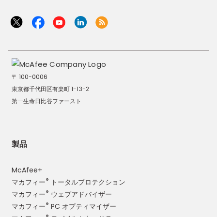
能性があるため、細心の注意を払うようにしてください。 危険なリンクは
多くの場合、マルウェアを引き起こします。 また、「無料」のオファーに
も注意してください。特に、個人情報を求める調査やクイズに回答する必
要がある場合は注意してください。 プライバシー設定を管理する: 友達と
家族とのみ情報を共有するようにしてください。定期的にプライバシー設
定を確認して、変更がないかを確認してください。 アカウントが別のア
カウントにリンクされている場合があることに注意する: たとえば、
Instagram に投稿した写真は、Facebook プロフィールに自動的に投稿
〒 100-0006
されます (リンク設定がされている場合)。 これは、アカウントの 1 つを個
東京都千代田区有楽町 1-13-2
人用に、もう 1 つを仕事用にする場合に問題となる可能性があります。 ...
第一生命日比谷ファースト
製品
McAfee+
®
マカフィー
トータルプロテクション
®
マカフィー
ウェブアドバイザー
®
マカフィー
PC オプティマイザー
®