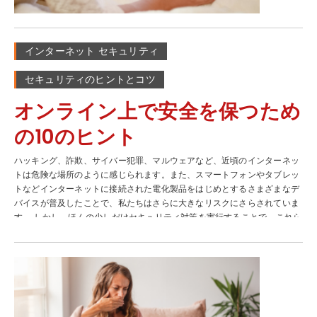
す。 一言でいうと、スマートフォンを持っている社会人は、最も狙いやす
い格好のターゲットなのです。 スマートフォンをハッキングから守る 保
護者および専門家として、プライベートとワークライフを安全に保ちなが
インターネット セキュリティ
ら、スマートフォンをハッキングから守るためにできることをいくつか紹
介します。 1. 顔認証や指紋認証、パターン、暗証番号などの特別な防御対
セキュリティのヒントとコツ
策を追加する スマートフォンを顔認証、指紋認証、パターン、暗証番号で
ロックするという方法は、紛失や盗難に遭った際の最も一般的な保護手段
オンライン上で安全を保つため
です(ロック方法のオプションは各デバイス、OS、製造メーカーによって
さまざまな種類があります）。次にもう一歩進んだ、より強力な保護を行
の10のヒント
ないます。それは携帯電話内の各アカウントを強力なパスワードで保護
し、さらに二段階認証を提供しているアプリを使用することで、防御対策
ハッキング、詐欺、サイバー犯罪、マルウェアなど、近頃のインターネッ
を2倍にすることができます。 2. VPN（仮想プライベートネットワーク）
トは危険な場所のように感じられます。また、スマートフォンやタブレッ
を利用する これはつまり、保護されているか定かではない公共のWi-Fiネ
トなどインターネットに接続された電化製品をはじめとするさまざまなデ
ットワークに接続しないということです。空港やカフェ、ホテルなどの安
バイスが普及したことで、私たちはさらに大きなリスクにさらされていま
全かどうかわからない公共ネットワークからWi-Fiに接続すると、情報が
す。 しかし、ほんの少しだけセキュリティ対策を実行することで、これら
盗まれる可能性があるので不安になります。しかし、VPNに接続すること
の危険と接触する機会を大幅に減らすことができます。 ここではインター
でハッカーたちからの不正なアクセスを防ぎ、プライベートなネットワー
ネットを安全に利用するための10のヒントをご紹介します。 1. 複雑なパス
クを通して安全に接続できるようになります。VPN接続があれば、あなた
ワードを設定する 個人情報や金融情報を安全に保つためには、まず重要な
の機密データや文書、行動が盗み取られることはありません。普段、私た
アカウントに対して強力なパスワードを設定することが一番の方法である
ちがスマートフォンで管理しているプライベートや専門的な仕事は、それ
ということは以前からよく言われてます。これは1度のデータ侵害で、何万
はもうかなりの量なので、それらの安全性を守り続けるためにも、この
ものユーザーパスワードが外部に漏れてしまうといった企業のハッキング
VPN接続は必要不可欠です。 3. アプリは公式アプリストアを利用する
が拡大している現代には、必要不可欠なルールといっても過言ではないで