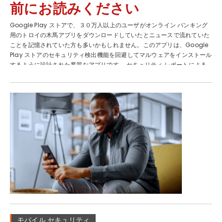
ジットカードの口座情報や個人情報などの重要なデータを盗み出します。
前にお読みください
クリプトマイナー: トロイの木馬と同様に、スマートフォンに侵入して潜
伏するソフトウェアです。スマートフォンの計算能力を利用して、暗号通
Google Play ストアで、３０万人以上のユーザがオンライン バンキング
貨のマイニングを行います。クリプトマイニング自体は違法ではありませ
用のトロイの木馬アプリをダウンロードしていたとニュースで流れていた
んが、スマートフォンの所有者の同意を得ることなくクリプトマイニング
ことを記憶されていた方も多いかもしれません。このアプリは、Google
を行うのは...
Play ストアのセキュリティ検出機能を回避してマルウェアをインストール
するように設計された悪質なアプリです。 セキュリティ レポートによる
と、このトロイの木馬は、QR コード スキャナやフィットネス アプリな
ど、一般的なユーザーがよく検索するアプリを巧みに装っていることがわ
かりました。このようなトロイの木馬には、口座情報を盗み出したり、口
座番号を入力する際のキー ストロークを収集したり、スマートフォンで操
作を行う際のスクリーンショットを撮影したりするように設計されている
ものがあります。 このようなマルウェアの特徴は、スマートフォンにイン
ストールした後に起動するように設計されています。マルウェアは、
Google Play ストアにアクセスしただけでは起動しません。そのた
め、、アプリ内でのアップデート処理などの余分なステップが必要にな
り、マルウェアのペイロードがスマートフォンにダウンロードされること
になります。不正なアプリをダウンロードすると、こうしたアップデート
処理を促す画面が表示される場合があります。 Google Play ストアに表
示されるアプリにはマルウェアが含まれていなくても、アプリの購入後に
別のサーバーからユーザーのスマートフォンにペイロードが送信されるこ
とがあるため、不正なアプリかどうかを判断するのが難しくなっていま
モバイル セキュリティ