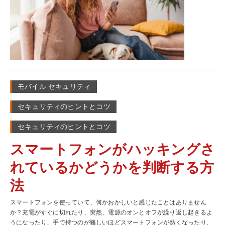
Google PlayとAppleのApp Storeの両方には、危険なアプリがストアに
しょう。もし、SNSやオンライン銀行口座など、インターネット上の様々
入るのを防ぐための対策が施されています。悪質なアプリは、しばしばア
なサイトでパスワードを使い回していると、ハッカーはたった1つのSNSな
プリストア以外の外部で見つかっており、知らないうちにバックグラウン
どへの攻撃で流出したログイン情報データ等を利用し、他のサービスにも
ドで実行され、パスワードやクレジットカード番号などの個人情報が盗ま
ログインしてしまいます。そうならないためには、パスワードマネージャ
れる可能性があります。これはもうスマートフォンに保存されているすべ
ーを使って、すべてのアカウントに強力なパスワードを作成し、保存する
てのデータが危険にさらされてしまうも同然です。また、アプリストアで
ことをお勧めします。 また、それぞれのオンラインアカウントに多要素認
はアプリをダウンロードする前に、アプリの説明やレビューをよく確認し
証機能が備わっているかどうかを確認しましょう。これは、本人確認の際
ましょう。たまに悪質なアプリや模倣品をストア内で目にすることがあり
に複数の情報を必要とする機能です。例えば、あるアカウントにログイン
ます。こちらではそういった悪質なアプリを見極め、スマートフォンに入
モバイル セキュリティ
する際、パスワードやパスフレーズに加えて、携帯電話に送信されるコー
れないための方法を紹介しています。 4. 携帯電話内にあるデータのバッ
ドを入力する必要がある場合など、通常のパスワードを1回のみ入力するロ
クアップを取る もしものことを考えて、常に携帯電話のバックアップを取
セキュリティのヒントとコツ
グイン方法よりも、よりセキュリティが厳重になっています。 2. ネットワ
っておくということは実は非常に大事なことで、それには2つの理由があ
ークセキュリティの強化 ログインの安全性が向上したら、接続の安全性を
ります。1つ目は、バックアップを取っておくと、データを古い携帯電話か
セキュリティのヒントとコツ
確認しましょう。おそらく自宅や職場ではデータを暗号化するパスワード
ら新しい携帯電話に移す際に新しい携帯電話への移行をスムーズに行うこ
保護されたルーターを使っていることと思います。しかし、外出先では、
スマートフォンがハッキングさ
とができます。2つ目は、もし携帯電話を紛失したり、盗難に遭った場合
公共の無料Wi-Fiを利用したくなるかもしれません。しかし、公共のWi-Fi
でも、データが手元に残るようにするためです。紛失や盗難に遭った携帯
の問題点は、その多くがセキュリティの確保がされていないことです。つ
れているかどうかを判断する方
電話内のデータを遠隔操作で消去したとしても、データのコピーはクラウ
まり、ハッカーが比較的簡単にあなたのデバイスにアクセスし、情報を盗
ド上に安全に保存されているので安心です。...
むことができてしまいます。その解決策として、VPN（Virtual Private
法
Network）を使用することを検討してみてはいかがでしょうか。VPNと
は、インターネット上に安全な接続を構築するソフトウェアで、どこから
スマートフォンを使っていて、何かおかしいと感じたことはありません
でも安全に接続することができます。 3. ファイアウォールの使用 ネット
か？充電がすぐに切れたり、突然、電源のオンとオフが繰り返し起きるよ
ワークが安全になった場合でも、より安全を確保するためにはファイアウ
うになったり、手で持つのが難しいほどスマートフォンが熱くなったり、