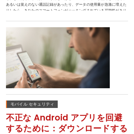
ォールを使用する必要があります。ファイアウォールとは、コンピュータ
あるいは覚えのない通話記録があったり、データの使用量が急激に増えた
やデバイスへの不正アクセスを防ぐための電子バリアで、しばしば包括的
りしたら、あなたのスマートフォンがハッキングされている可能性があり
なセキュリティ対策ソフトに付属されています。ファイアウォールを使用
ます。 スマートフォンのハッキングを示す兆候には、表面上は技術的な問
すると、スマートサーモスタットやWebカメラのようなIoT（Internet of
題のように見えるものもあります。しかし、こうした兆候は、スマートフ
Things）デバイス含め、ネットワークに接続されているすべてのデバイ
ォンにマルウェアがインストールされているなど、重大な問題を示してい
スのセキュリティが確保されます。しかし、多くのIoTデバイスには、セ
る可能性があります。マルウェアによって大量のシステム リソースが消費
キュリティ対策が搭載されていないため、ハッカーがネットワーク全体に
されたり、他のアプリケーションや OS との競合が発生する可能性がある
侵入するための脆弱なポイントとなってしまうという点は注意が必要で
ため、スマートフォンの動作が重くなったり、異常な動作が発生したりす
す。 4. クリックする際は慎重に 高性能な技術的対策を実践した後は、不
る場合があります。 ただ、こうした現象が発生するのは、ある意味では悪
用意なクリックをして危険を招かないように気をつけましょう。今日のオ
いことではありません。マルウェアの動作は非効率的で、スマートフォン
ンライン上には、フィッシングやソーシャルエンジニアリングを中心に多
でさまざまな障害が発生するため、その存在に気付くことができるので
くの危険があります。ソーシャルエンジニアリングとはネットワークに侵
す。スマートフォンを常に持ち歩くようになった現在では、こうした兆候
入するために必要となるパスワードなどの重要な情報を盗み出す方法で
にすぐに気付くことができます。ささいな兆候に注意すれば、目に見えな
す。これらは明らかに詐欺目的のために、個人情報や機密情報を騙し取る
い大きな問題を見つけることができます。 ハッキング ソフトウェアとそ
ものばかりです。スパムメール、「無料」と書かれた偽のサービスや商
の症状 ハッカーは、ハッキング ソフトウェアを物理的にスマートフォン
品、釣りタイトル、オンラインクイズなどこれらはすべて、危険なリンク
に侵入させたり、不正な Web サイトやフィッシング攻撃や偽のアプリで
をクリックさせるために誘導し、個人情報を盗むための手法です。仮にあ
ユーザーを騙してハッキング ソフトウェアをスマートフォンにインストー
モバイル セキュリティ
まりにも条件が良すぎるサービスや、常識を超える範囲で多くの個人情報
ルさせたりします。ハッキング ソフトウェアにより、以下のような問題が
を求められた場合には注意してください。...
発生する可能性があります。 キーロギング: これは、ストーカーのような
不正な Android アプリを回避
ものです。スマートフォンで文字を入力したり、画面をタップしたり、通
話をしたりする際に、スマートフォンから情報を盗み出します。 トロイの
するために：ダウンロードする
木馬: これは、マルウェアの一種です。スマートフォンに侵入して、クレ