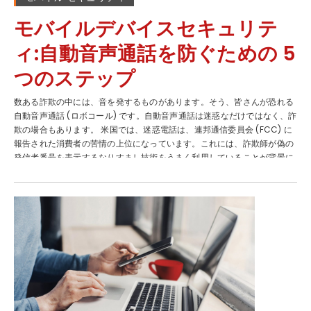
す。 これは、ハッカーがスマートフォンをマルウェアに感染させるために
考案した方法の 1...
モバイルデバイスセキュリテ
ィ:自動音声通話を防ぐための 5
つのステップ
数ある詐欺の中には、音を発するものがあります。そう、皆さんが恐れる
自動音声通話 (ロボコール) です。自動音声通話は迷惑なだけではなく、詐
欺の場合もあります。 米国では、迷惑電話は、連邦通信委員会 (FCC) に
報告された消費者の苦情の上位になっています。これには、詐欺師が偽の
発信者番号を表示するなりすまし技術をうまく利用していることが背景に
あります。つまり、一見普通に見える電話番号が脅威をもたらす可能性が
あります。 スマートフォンの通話の相手先が録音された音声であるか、実
際の人間であるかは関係なく、通話の背景に潜む目的は同じである可能性
が高いようです。個人情報や金銭、またはその両方を騙し取ることが目的
なのです。このような発信者は、銀行、政府機関、保険会社などの組織に
なりすまし、支払い情報や口座情報、個人を識別できるID番号を要求しま
す。 しかも、このような発信者の中には、とても説得力がある印象を与え
る相手もいます。それ以外の発信者は、あからさまに攻撃的な態度をとっ
たり、脅迫的な振る舞いをするでしょう。このような詐欺電話では効果を
高めるために、切迫感を生み出し、恐怖感を引き起こす手口が用いられま
す。彼らは、今すぐ対処が必要な問題が発生し、その問題の解決には個人