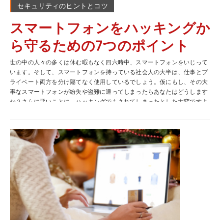
セキュリティのヒントとコツ
スマートフォンをハッキングか
ら守るための7つのポイント
世の中の人々の多くは休む暇もなく四六時中、スマートフォンをいじって
います。そして、スマートフォンを持っている社会人の大半は、仕事とプ
ライベート両方を分け隔てなく使用しているでしょう。仮にもし、その大
事なスマートフォンが紛失や盗難に遭ってしまったらあなたはどうします
か？さらに悪いことに、ハッキングでもされてしまったとした大変ですよ
ね。そんなことにならないように普段から気をつけるようにしましょう。
世界中の多くの人が自分のスマートフォンに対して2つの役割を持たせて
います。スペインのある調査によると、55％の人が同じスマートフォンを
プライベートと仕事の両方で使用していることがわかりました。また、同
じ調査で日本、オーストラリア、アメリカでは半数以上の人がスマートフ
ォンを利用していますが、イギリスとドイツのような国では、それぞれ
31％と23％ほどに落ち着いています。 たとえ、これらの統計が高かった
り、低かったとしてもセキュリティへの影響は、実はそんなに変わりはあ
りません。しかし、企業や個人の情報を含んでいるスマートフォンは格好
の標的となります。ハッカーたちは、多くのスマートフォンが何の保護対
策もしておらず無防備な状態なので、そこから個人情報や企業のネットワ
ークに簡単に「侵入」できることを知っているので、よく標的にしていま