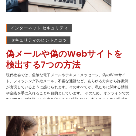
情報が早急に必要であると言ってきます。この問題とは彼らがでっち上げ
たもので、実際には存在しません。そこには明らかな兆候があります。応
答したり、行動を取る前に、一呼吸置いて実際に起きていることを把握す
るようにしてください。 ヒントをもとに自動音声通話を回避して阻止する
インターネット セキュリティ
迷惑電話がどんな形であれ、自分自身の身を守り、このような詐欺電話を
撃退するために実行できることがあります。ここでご紹介する5つのヒン
セキュリティのヒントとコツ
トを参考にしてみてください。 1) 発信者番号を注意深く確認する: おそら
くこの点については、誰が見ても「明らか」かもしれません。けれども、
偽メールや偽のWebサイトを
詐欺師はなりすましを得意とすることに注意してください。市内通話のよ
うに表示して電話をかけたり、馴染みのある番号のように表示したりする
検出する7つの方法
ことができます。不意を突かれて迷惑電話に出てしまった場合は、すぐに
電話を切るようにしてください。不明な電話番号からかかってきた場合
現代社会では、危険な電子メールやテキストメッセージ、偽のWebサイ
は、留守番電話につなぐようにしましょう。通話の正当性を確認するため
ト、フィッシング詐欺メール、不審な通話など、あらゆる方向から詐欺師
に電話に出てしまうと、有効な回線があることを詐欺師に把握させてしま
が出現しているように感じられます。そのすべてが、私たちに関する情報
う可能性があります。その結果、今後さらなる迷惑電話がかかってくるこ
や金銭を手に入れることを目的としています。 そのため、オンラインでの
とになりかねません。 2) 不明な番号からの着信に応答しない: ここでは、
なりすましや詐欺から自身を守ることに関しては、私たちみんなが警戒を
不明な電話番号からの通話を留守番電話につないだとします。電話の内容
怠らずに行動する方法について学ぶ必要があります。 偽のウェブサイト
は、銀行や企業からの緊急のお知らせのようです。内容をさらに詳しく確
やメッセージを見分ける方法 不正な URL がないかを確認する。 銀行や有
認する必要がある場合は、問題となっている銀行や企業の明細書、請求
名なECサイトなどの特定のWebサイトにアクセスしようとして、URLが若
書、またはWebサイトに記載されているカスタマーサービスの正規の電話
干異なるサイトが表示された場合、これは偽のサイトであることを示す明
番号を使用して、自分の状況を確認するようにしてください。電話に表示
らかな兆候です。 詐欺を働こうとする犯罪者は模倣サイトを作成すること
された番号や留守番電話に残された番号にかけ直すことは、詐欺師の策略
で、模倣サイトと気付かずにユーザーが個人情報や支払情報を入力するこ