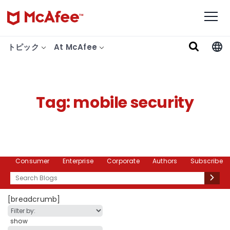
トピック
At McAfee
Tag:
mobile security
Consumer
Enterprise
Corporate
Authors
Subscribe
Search
[breadcrumb]
show