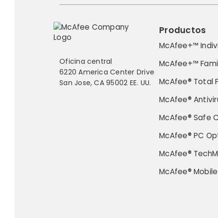
Productos
McAfee+™ Indiv
Oficina central
McAfee+™ Fami
6220 America Center Drive
McAfee® Total 
San Jose, CA 95002 EE. UU.
McAfee® Antivir
McAfee® Safe 
McAfee® PC Opt
McAfee® TechM
McAfee® Mobile