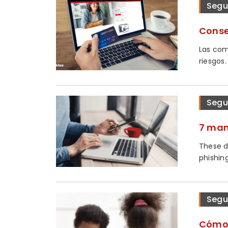
Segu
Conse
Las com
riesgos.
Segu
7 man
These d
phishin
Segu
Cómo 