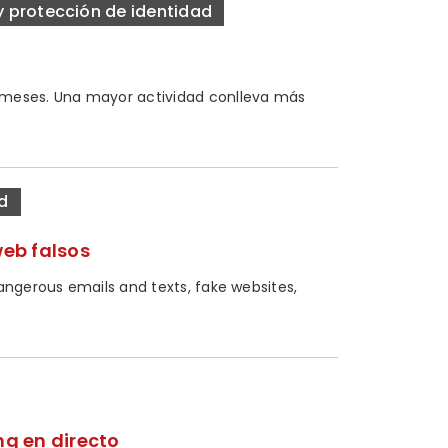
y protección de identidad
 meses. Una mayor actividad conlleva más
d
web falsos
angerous emails and texts, fake websites,
ng en directo