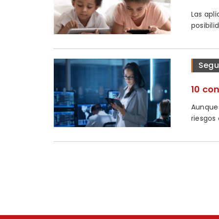
Las apl
posibilid
Segu
10 co
Aunque 
riesgos 