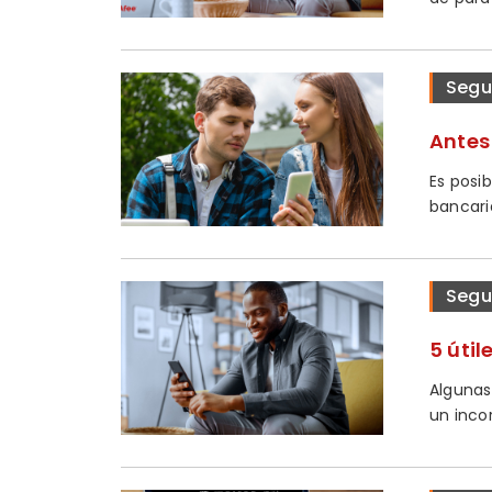
Segu
Antes
Es posi
bancaria
Segu
5 útil
Algunas
un incor