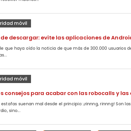
ridad móvil
 de descargar: evite las aplicaciones de Andro
ble que haya oído la noticia de que más de 300.000 usuarios d
s...
ridad móvil
es consejos para acabar con las robocalls y las
 estafas suenan mal desde el principio: ¡rinnng, rinnng! Son l
dio, sino...