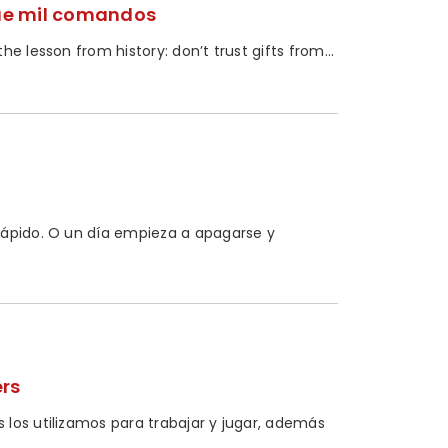
que mil comandos
e lesson from history: don’t trust gifts from...
rápido. O un día empieza a apagarse y
ers
los utilizamos para trabajar y jugar, además