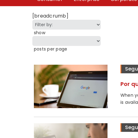
[breadcrumb]
show
posts per page
Segu
Por q
When yo
is availa
Segu