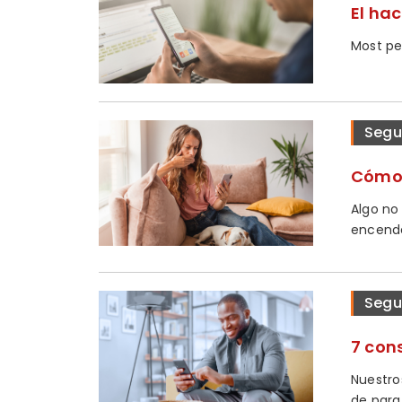
El ha
Most peo
Segu
Cómo 
Algo no
encende
Segu
7 con
Nuestro
de para