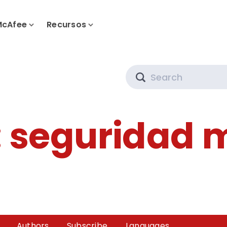
McAfee
Recursos
Search
:
seguridad m
Authors
Subscribe
Languages