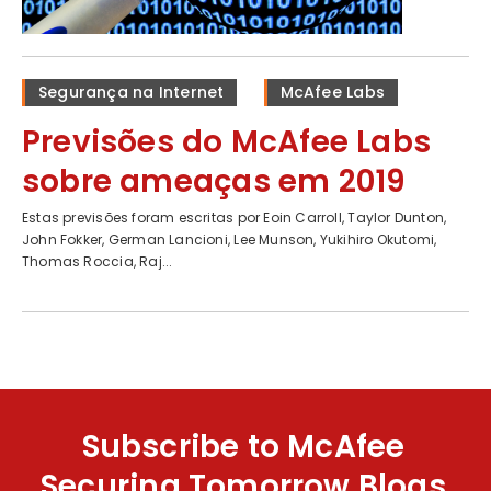
Segurança na Internet
McAfee Labs
Previsões do McAfee Labs
sobre ameaças em 2019
Estas previsões foram escritas por Eoin Carroll, Taylor Dunton,
John Fokker, German Lancioni, Lee Munson, Yukihiro Okutomi,
Thomas Roccia, Raj...
Subscribe to McAfee
Securing Tomorrow Blogs