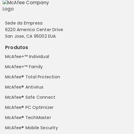
Sede da Empresa
6220 America Center Drive
San Jose, CA 95002 EUA
Produtos
McAfee+™ Individual
McAfee+™ Family
McAfee® Total Protection
McAfee® Antivirus
McAfee® Safe Connect
McAfee® PC Optimizer
McAfee® TechMaster
McAfee® Mobile Security