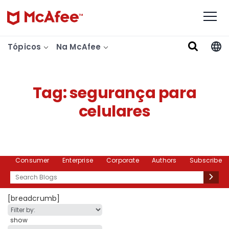
Tópicos
Na McAfee
Tag:
segurança para
celulares
Consumer
Enterprise
Corporate
Authors
Subscribe
Search
[breadcrumb]
show