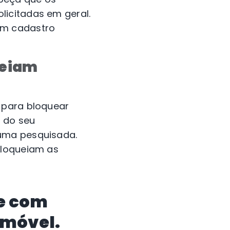
licitadas em geral.
m cadastro
ueiam
 para bloquear
 do seu
 uma pesquisada.
bloqueiam as
ne com
 móvel.