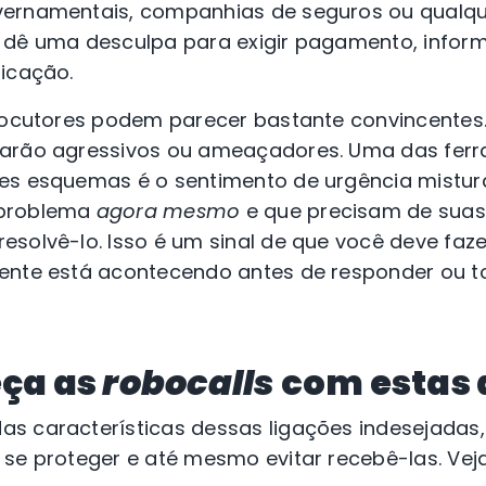
vernamentais, companhias de seguros ou qualqu
 dê uma desculpa para exigir pagamento, infor
ficação.
rlocutores podem parecer bastante convincentes.
narão agressivos ou ameaçadores. Uma das fer
ses esquemas é o sentimento de urgência mistu
 problema
agora mesmo
e que precisam de suas
resolvê-lo. Isso é um sinal de que você deve fa
ente está acontecendo antes de responder ou 
eça as
robocalls
com estas 
s características dessas ligações indesejadas,
 se proteger e até mesmo evitar recebê-las. Ve