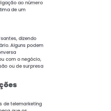
 ligação ao número
ítima de um
santes, dizendo
ário. Alguns podem
onversa
 ou com o negócio,
são ou de surpresa
ações
s de telemarketing
peça que os