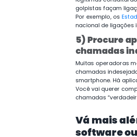
golpistas façam liga
Por exemplo, os
Esta
nacional de ligações 
5) Procure ap
chamadas in
Muitas operadoras mó
chamadas indesejadas
smartphone. Há aplic
Você vai querer comp
chamadas “verdadeir
Vá mais al
software ou