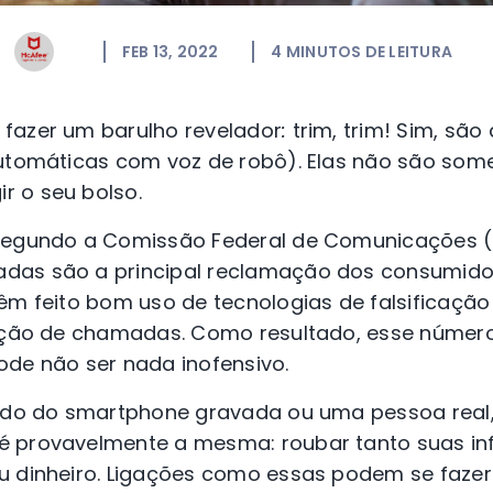
FEB 13, 2022
4
MINUTOS DE LEITURA
fazer um barulho revelador
:
trim, trim! Sim, são
utomáticas com voz de robô). Elas não são somen
 o seu bolso.
 segundo a Comissão Federal de Comunicações (
das são a principal reclamação dos consumidor
têm feito bom uso de tecnologias de falsificaç
cação de chamadas. Como resultado, esse número
ode não ser nada inofensivo.
lado do smartphone gravada ou uma pessoa real,
é provavelmente a mesma: roubar tanto suas i
u dinheiro. Ligações como essas podem se fazer