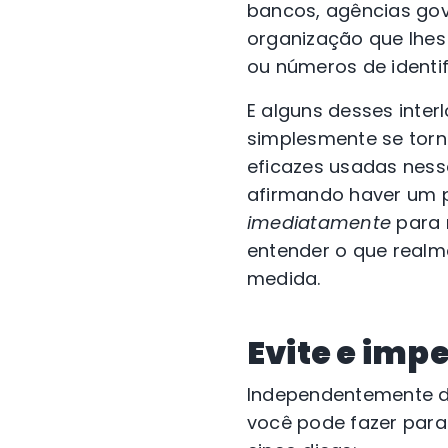
bancos, agências go
organização que lhes
ou números de identi
E alguns desses inte
simplesmente se tor
eficazes usadas nes
afirmando haver um
imediatamente
para 
entender o que realm
medida.
Evite e imp
Independentemente da
você pode fazer para