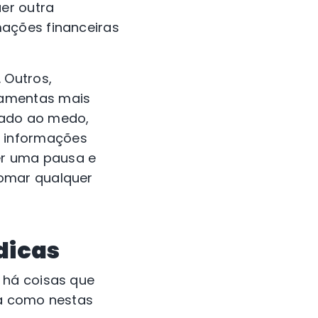
er outra
mações financeiras
 Outros,
ramentas mais
rado ao medo,
 informações
zer uma pausa e
tomar qualquer
dicas
 há coisas que
ja como nestas