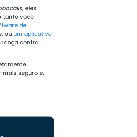
obocalls
, eles
o tanto você
ftware de
s, ou
um aplicativo
gurança contra
letamente
r mais seguro e,