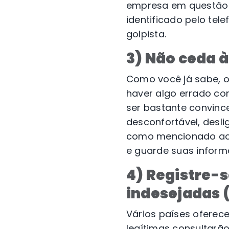
empresa em questão e
identificado pelo tel
golpista.
3) Não ceda à
Como você já sabe, o
haver algo errado co
ser bastante convinc
desconfortável, desl
como mencionado acim
e guarde suas infor
4) Registre-s
indesejadas 
Vários países oferec
legítimas consultarã