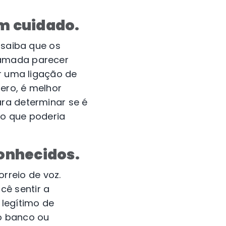
om cuidado.
 saiba que os
hamada parecer
er uma ligação de
ero, é melhor
ara determinar se é
, o que poderia
onhecidos.
rreio de voz.
ê sentir a
legítimo de
do banco ou