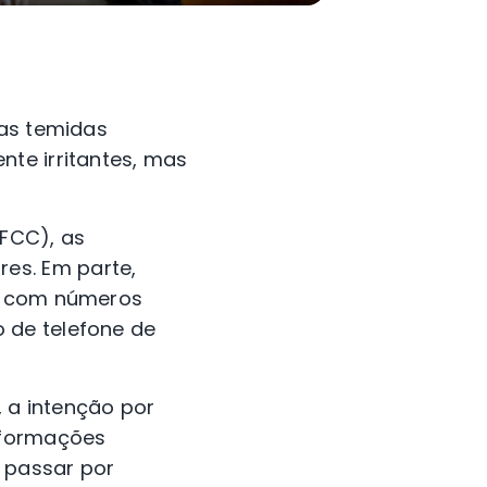
 as temidas
te irritantes, mas
FCC), as
es. Em parte,
ão com números
 de telefone de
 a intenção por
nformações
 passar por