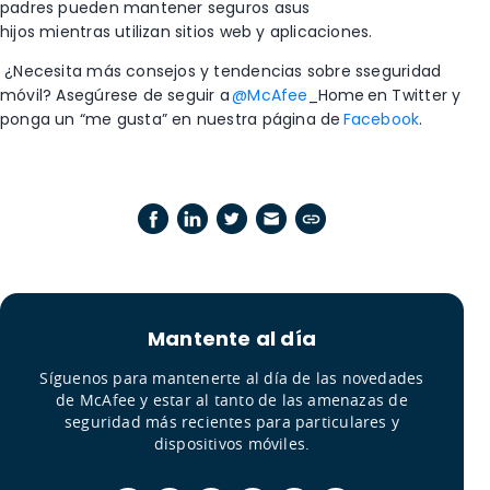
padres
pueden mantener seguros a
sus
hijos
mientras
utilizan
sitios web y aplicaciones
.
¿Necesita más consejos y tendencias sobre sseguridad
móvil? Asegúrese de seguir a
@McAfee
_Home
en Twitter y
ponga un “me gusta” en nuestra página de
Facebook
.
Mantente al día
Síguenos para mantenerte al día de las novedades
de McAfee y estar al tanto de las amenazas de
seguridad más recientes para particulares y
dispositivos móviles.