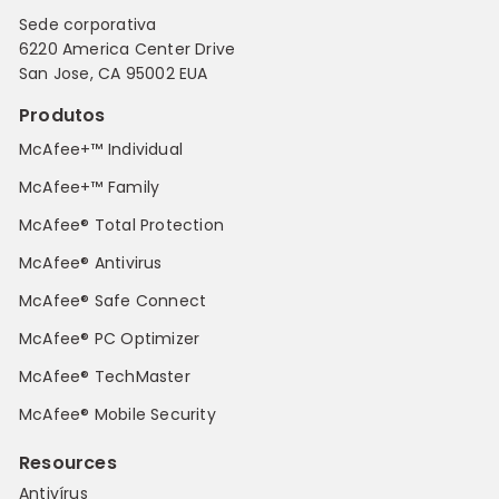
Sede corporativa
6220 America Center Drive
San Jose, CA 95002 EUA
Produtos
McAfee+™ Individual
McAfee+™ Family
McAfee® Total Protection
McAfee® Antivirus
McAfee® Safe Connect
McAfee® PC Optimizer
McAfee® TechMaster
McAfee® Mobile Security
Resources
Antivírus