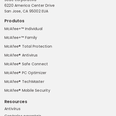
6220 America Center Drive
San Jose, CA 95002 EUA
Produtos
McAfee+™ Individual
McAfee+™ Family
McAfee® Total Protection
McAfee® Antivirus
McAfee® Safe Connect
McAfee® PC Optimizer
McAfee® TechMaster
McAfee® Mobile Security
Resources
Antivírus
Controlos parentais