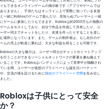
Robloxは、ユーザーがゲームを作成して共有したり、単純にプレ
イもできるオンラインゲームの掲示板です（アプリやゲームでは
ありません）。子供たちはオンライン上で実際に知っている友達
と一緒にRobloxのゲームで遊んだり、見知らぬプレーヤーと一緒
にゲームに参加したりもできます。Robloxは約2000万もの無数の
ゲームをホストしており、自分で作品を作成して共有したり、ユ
ーザー同士でチャットをしたり、友達を作ったりすることを楽し
む場所になっています。また、ゲームの制作者は、もし自分のゲ
ームの売上が軌道に乗れば、大きな利益を得ることも可能です。
Robloxの大きな魅力は、ユーザー同士がチャットやミートアップ
を行うことができるソーシャルネットワークの要素を兼ね備えて
いることです。Robloxはパンデミックによって世界中が隔離され
ている間、ユーザーが仮想のプライベートな誕生日パーティー
や、交流の場を設けるために
独自のプライベート空間
を生み出し
ました。
Robloxは子供にとって安全
か？