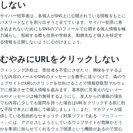
しない
サイバー犯罪者は、各個人がSNS上に公開されている情報をもとに
パスワードなどを割り出そうと企てています。サイバー犯罪に巻
き込まれないためにもSNSのプロフィールで公開する個人情報を極
力減らし、投稿する際も住所や学校名、勤務先など個人を特定す
る情報を公開しないように心がけましょう。
むやみにURLをクリックしない
フィッシング詐欺は、受信者を不安にさせたり、興味をそそるよ
うな内容のメールやSNSのメッセージを勝手に送りつけて、偽のウ
ェブサイトのURLのクリックを仕向けることで情報窃取型マルウェ
アに感染させて個人情報を盗みます。基本的に見覚えのないメー
ルやメッセージは極力無視するようにし、友人からの連絡の場合
でも内容に少しでも疑問を持った場合はURLをクリックする前に別
な手段で本人に連絡して確認しましょう。また、マカフィーが提
供している包括的なセキュリティ対策ソフトである「
マカフィー
＋
」には、アクセスしようとしているウェブサイトが危険かどう
かを事前に知らせてくれるウェブ保護という機能があるので安心