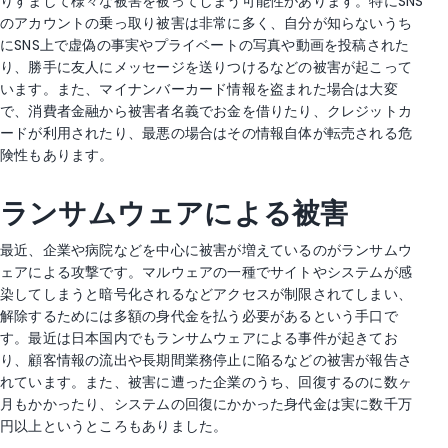
りすまして様々な被害を被ってしまう可能性があります。特にSNS
のアカウントの乗っ取り被害は非常に多く、自分が知らないうち
にSNS上で虚偽の事実やプライベートの写真や動画を投稿された
り、勝手に友人にメッセージを送りつけるなどの被害が起こって
います。また、マイナンバーカード情報を盗まれた場合は大変
で、消費者金融から被害者名義でお金を借りたり、クレジットカ
ードが利用されたり、最悪の場合はその情報自体が転売される危
険性もあります。
ランサムウェアによる被害
最近、企業や病院などを中心に被害が増えているのがランサムウ
ェアによる攻撃です。マルウェアの一種でサイトやシステムが感
染してしまうと暗号化されるなどアクセスが制限されてしまい、
解除するためには多額の身代金を払う必要があるという手口で
す。最近は日本国内でもランサムウェアによる事件が起きてお
り、顧客情報の流出や長期間業務停止に陥るなどの被害が報告さ
れています。また、被害に遭った企業のうち、回復するのに数ヶ
月もかかったり、システムの回復にかかった身代金は実に数千万
円以上というところもありました。