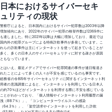
日本におけるサイバーセキ
ュリティの現状
警察庁によると、日本国内におけるサイバー犯罪数は2003年以降
増加傾向にあり、2022年のサイバー犯罪の検挙件数は12369件に
も達しました。特に2021年以降は大幅に増加しており、最近では
国内外の犯罪グループによる特殊詐欺事件が多発しています。こ
れらの詐欺事件は主にインターネットを使って起きていることが
多く、多くの日本人のサイバーセキュリティに対する疎さが原因
ともなっています。
とはいえ、最近メディアでサイバー犯罪関連の事件が連日報道さ
れたことによって多くの人々が不安を感じているのも事実です。
総務省の令和5年サイバーセキュリティに関するインターネット利
用者の意識調査によると、インターネットを利用している日本人
の約70％ほどがインターネットを利用する際に不安を感じている
ことがわかっており、「個人情報やインターネット利用履歴の漏
洩（88.7％）」、「コンピューターウイルスへの感染
（64.3％）」、「架空請求やインターネットを利用した詐欺
（53.8%）」などが不安になる主な理由です。