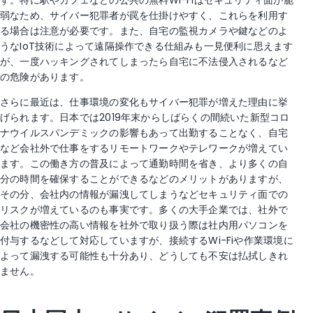
す。特に駅やカフェなどの公共の無料Wi-Fiはセキュリティ面が脆
弱なため、サイバー犯罪者が罠を仕掛けやすく、これらを利用す
る場合は注意が必要です。また、自宅の監視カメラや鍵などのよ
うなIoT技術によって遠隔操作できる仕組みも一見便利に思えます
が、一度ハッキングされてしまったら自宅に不法侵入されるなど
の危険があります。
さらに最近は、仕事環境の変化もサイバー犯罪が増えた理由に挙
げられます。日本では2019年末からしばらくの間続いた新型コロ
ナウイルスパンデミックの影響もあって出勤することなく、自宅
など会社外で仕事をするリモートワークやテレワークが増えてい
ます。この働き方の普及によって通勤時間を省き、より多くの自
分の時間を確保することができるなどのメリットがありますが、
その分、会社内の情報が漏洩してしまうなどセキュリティ面での
リスクが増えているのも事実です。多くの大手企業では、社外で
会社の機密性の高い情報を社外で取り扱う際は社内用パソコンを
付与するなどして対応していますが、接続するWi-Fiや作業環境に
よって漏洩する可能性も十分あり、どうしても不安は払拭しきれ
ません。