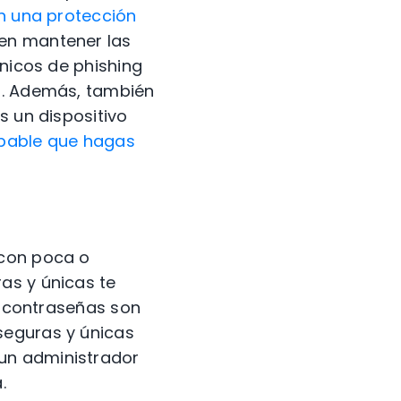
n una protección
den mantener las
ónicos de phishing
ad. Además, también
s un dispositivo
bable que hagas
 con poca o
as y únicas te
as contraseñas son
seguras y únicas
un administrador
.