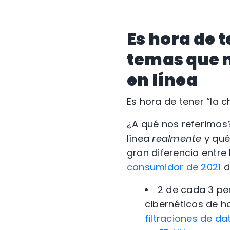
Es hora de t
temas que m
en línea
Es hora de tener “la ch
¿A qué nos referimos
línea
realmente
y qué
gran diferencia entre 
consumidor de 2021
d
2 de cada 3 per
cibernéticos de h
filtraciones de da