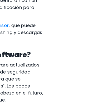
resentarán con un
dificación para
isor
, que puede
ishing y descargas
software?
ware actualizados
de seguridad.
ra que se
 sí. Los pocos
beza en el futuro,
ue.