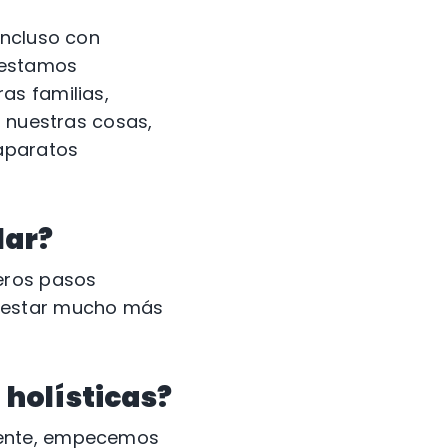
incluso con
 estamos
as familias,
, nuestras cosas,
 aparatos
lar?
eros pasos
a estar mucho más
 holísticas?
mente, empecemos