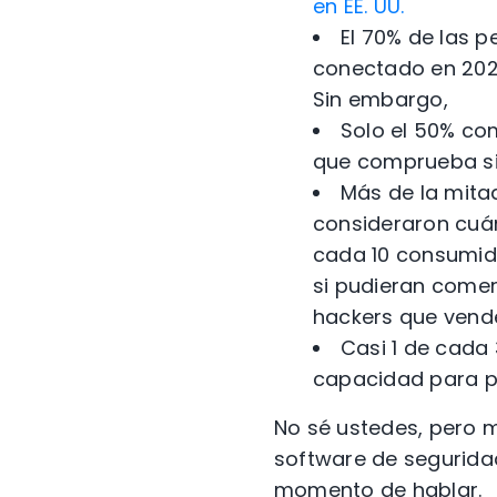
en EE. UU.
El 70% de las 
conectado en 2020
Sin embargo,
Solo el 50% co
que comprueba si 
Más de la mitad
consideraron cuán
cada 10 consumido
si pudieran come
hackers que vend
Casi 1 de cada
capacidad para pr
No sé ustedes, pero 
software de seguridad
momento de hablar.