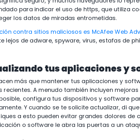
s” significa seguro, y muchos navegadores lo rep
ado para indicar el uso de https, que utiliza co
teger los datos de miradas entrometidas.
ción contra sitios maliciosos es McAfee Web Adv
 lejos de adware, spyware, virus, estafas de ph
ualizando tus aplicaciones y 
hacen más que mantener tus aplicaciones y soft
s recientes. A menudo también incluyen mejoras 
sible, configura tus dispositivos y software pa
mente. Y cuando se te solicite actualizar, di que
ques a esto pueden evitar grandes dolores de ca
icación o software le abra las puertas a un ataq