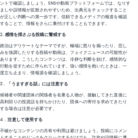
ントで確認しましょう。SNSや動画プラットフォームでは、なりす
ましや誤情報が拡散されやすいため、出典元をチェックすること
が正しい判断への第一歩です。信頼できるメディアの報道を確認
することで、情報をさらに裏付けすることもできます。
2.
感情を揺さぶる投稿に警戒する
政治はデリケートなテーマですが、極端に怒りを煽ったり、悲し
みを強調したりする投稿や動画は、フェイクニュースの可能性が
あります。こうしたコンテンツは、冷静な判断を妨げ、感情的な
行動を促すために作られています。強い感情を抱いたときは、一
度立ち止まり、情報源を確認しましょう。
3．
「うますぎる話」には注意する
候補者や関連団体の関係者を名乗る人物が、接触してきた直後に
高利回りの投資話を持ちかけたり、団体への寄付を求めてきたり
する場合は注意が必要です。
4．
注意して使用する
不確かなコンテンツの共有や利用は避けましょう。投稿にコメン
トすることやリンクをクリックするだけでも、詐欺や誤情報に遭