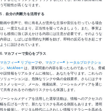
う可能性が高くなります。
5．
自分の判断力を活用する
動画や音声で、特に有名人が意外な主張や宣伝を行っている場合
は、一度立ち止まり、正当性を疑ってみましょう。また、事実よ
りも感情に強く訴えかける内容には注意が必要です。そのような
内容は、しばしば合理的な判断を妨げ、即時の反応を引き起こす
ように設計されています。
6.
マカフィーで安心をプラス
マカフィー® リブセーフ
や、
マカフィー® トータルプロテクショ
ン
、
McAfee+
は、選挙関連の内容を装ったものであっても、脅威
や誤情報をリアルタイムに検知し、あなたを守ります。これらの
ソリューションは、危険なリンクや偽の金銭要求、さらにはテキ
ストメッセージ、メール、検索結果、ソーシャルメディアを通じ
て共有されるその他のリスクからも保護します。
ソーシャルメディアを活用した選挙活動は、情報へのアクセスの
幅を広げる一方で、新たなリスクを高める側面もあります。透明
性を確保し、デジタル時代にふさわしい情報リテラシーを高める