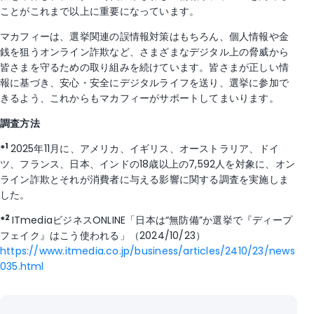
ことがこれまで以上に重要になっています。
マカフィーは、選挙関連の誤情報対策はもちろん、個人情報や金
銭を狙うオンライン詐欺など、さまざまなデジタル上の脅威から
皆さまを守るための取り組みを続けています。皆さまが正しい情
報に基づき、安心・安全にデジタルライフを送り、選挙に参加で
きるよう、これからもマカフィーがサポートしてまいります。
調査方法
1
*
2025年11月に、アメリカ、イギリス、オーストラリア、ドイ
ツ、フランス、日本、インドの18歳以上の7,592人を対象に、オン
ライン詐欺とそれが消費者に与える影響に関する調査を実施しま
した。
2
*
ITmediaビジネスONLINE「日本は“無防備”か選挙で『ディープ
フェイク』はこう使われる」（2024/10/23）
https://www.itmedia.co.jp/business/articles/2410/23/news
035.html