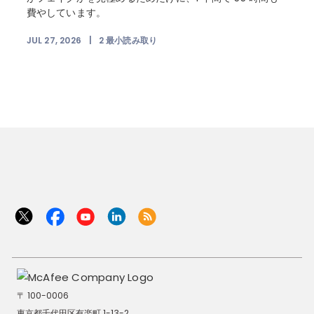
費やしています。
JUL 27, 2026
|
2
最小読み取り
J
〒 100-0006
東京都千代田区有楽町 1-13-2