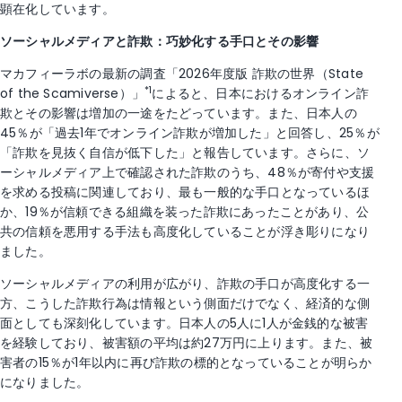
顕在化しています。
ソーシャルメディアと詐欺：巧妙化する手口とその影響
マカフィーラボの最新の調査「2026年度版 詐欺の世界（State
*1
of the Scamiverse）」
によると、日本におけるオンライン詐
欺とその影響は増加の一途をたどっています。また、日本人の
45％が「過去1年でオンライン詐欺が増加した」と回答し、25％が
「詐欺を見抜く自信が低下した」と報告しています。さらに、ソ
ーシャルメディア上で確認された詐欺のうち、48％が寄付や支援
を求める投稿に関連しており、最も一般的な手口となっているほ
か、19％が信頼できる組織を装った詐欺にあったことがあり、公
共の信頼を悪用する手法も高度化していることが浮き彫りになり
ました。
ソーシャルメディアの利用が広がり、詐欺の手口が高度化する一
方、こうした詐欺行為は情報という側面だけでなく、経済的な側
面としても深刻化しています。日本人の5人に1人が金銭的な被害
を経験しており、被害額の平均は約27万円に上ります。また、被
害者の15％が1年以内に再び詐欺の標的となっていることが明らか
になりました。