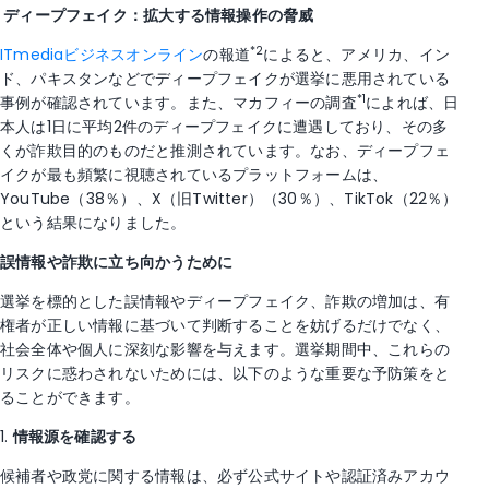
ディープフェイク：拡大する情報操作の脅威
*2
ITmediaビジネスオンライン
の報道
によると、アメリカ、イン
ド、パキスタンなどでディープフェイクが選挙に悪用されている
*1
事例が確認されています。また、マカフィーの調査
によれば、日
本人は1日に平均2件のディープフェイクに遭遇しており、その多
くが詐欺目的のものだと推測されています。なお、ディープフェ
イクが最も頻繁に視聴されているプラットフォームは、
YouTube（38％）、X（旧Twitter）（30％）、TikTok（22％）
という結果になりました。
誤情報や詐欺に立ち向かうために
選挙を標的とした誤情報やディープフェイク、詐欺の増加は、有
権者が正しい情報に基づいて判断することを妨げるだけでなく、
社会全体や個人に深刻な影響を与えます。選挙期間中、これらの
リスクに惑わされないためには、以下のような重要な予防策をと
ることができます。
1.
情報源を確認する
候補者や政党に関する情報は、必ず公式サイトや認証済みアカウ