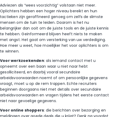
Adviezen als “wees voorzichtig”
volstaan
niet
meer.
Oplichters hebben een hoger niveau bereikt en hun
tactieken zijn geraffineerd genoeg om zelfs de slimste
mensen om de tuin te leiden.
Daarom
is het
nu
belangrijker dan ooit om de juiste tools en de juiste kennis
te hebben. Geïnformeerd blijven
heeft niets te maken
met angst.
Het gaat
om versterking van uw verdediging.
Hoe meer u weet, hoe moeilijker het voor oplichters is om
te winnen.
Voor werkzoekenden
: als iemand contact met u
opneemt over een baan waar u niet naar hebt
gesolliciteerd, en daarbij vooral secundaire
arbeidsvoorwaarden noemt of om persoonlijke gegevens
vraagt, moet u op de rem trappen. Echte recruiters
beginnen doorgaans niet met details over secundaire
arbeidsvoorwaarden en vragen tijdens het eerste contact
niet naar gevoelige gegevens.
Voor online shoppers
: die berichten over bezorging en
meldingen over goede deals die u krijgt? Denk na voordat