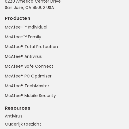
6220 America Center Drive
San Jose, CA 95002 USA
Producten
McAfee+™ Individual
McAfee+™ Family
McAfee® Total Protection
McAfee® Antivirus
McAfee® Safe Connect
McAfee® PC Optimizer
McAfee® TechMaster
McAfee® Mobile Security
Resources
Antivirus
Ouderlijk toezicht