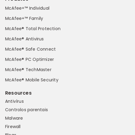
McAfee+™ Individual
McAfee+™ Family
McAfee® Total Protection
McAfee® Antivirus
McAfee® Safe Connect
McAfee® PC Optimizer
McAfee® TechMaster
McAfee® Mobile Security
Resources
Antivírus
Controlos parentais
Malware
Firewall
Blogs