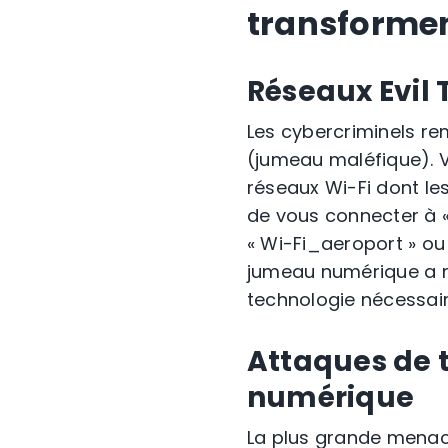
transformen
Réseaux Evil T
Les cybercriminels rem
(jumeau maléfique). V
réseaux Wi-Fi dont le
de vous connecter à «
« Wi-Fi_aeroport » ou 
jumeau numérique a re
technologie nécessair
Attaques de t
numérique
La plus grande menace 