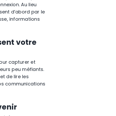
nnexion. Au lieu
sent d’abord par le
sse, informations
sent votre
pour capturer et
ateurs peu méfiants.
t de lire les
 vos communications
venir