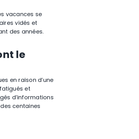
les vacances se
ires vidés et
ant des années.
nt le
ues en raison d’une
fatigués et
rgés d’informations
r des centaines