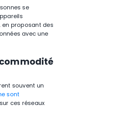
rsonnes se
appareils
é, en proposant des
 données avec une
la commodité
frent souvent un
ne sont
 sur ces réseaux