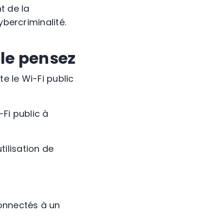
t de la
ybercriminalité.
 le pensez
 le Wi-Fi public
-Fi public à
ilisation de
connectés à un