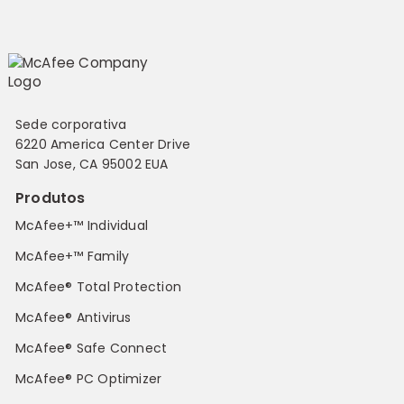
Sede corporativa
6220 America Center Drive
San Jose, CA 95002 EUA
Produtos
McAfee+™ Individual
McAfee+™ Family
McAfee® Total Protection
McAfee® Antivirus
McAfee® Safe Connect
McAfee® PC Optimizer