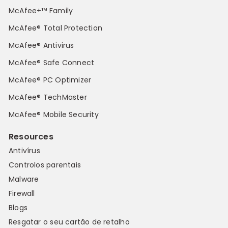
McAfee+™ Family
McAfee® Total Protection
McAfee® Antivirus
McAfee® Safe Connect
McAfee® PC Optimizer
McAfee® TechMaster
McAfee® Mobile Security
Resources
Antivírus
Controlos parentais
Malware
Firewall
Blogs
Resgatar o seu cartão de retalho