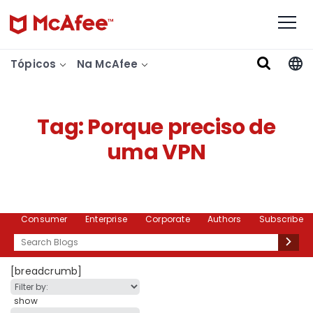
Tópicos
Na McAfee
Tag:
Porque preciso de
uma VPN
Consumer
Enterprise
Corporate
Authors
Subscribe
Search
[breadcrumb]
show