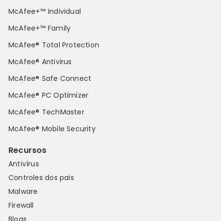
McAfee+™ Individual
McAfee+™ Family
McAfee® Total Protection
McAfee® Antivirus
McAfee® Safe Connect
McAfee® PC Optimizer
McAfee® TechMaster
McAfee® Mobile Security
Recursos
Antivírus
Controles dos pais
Malware
Firewall
Blogs