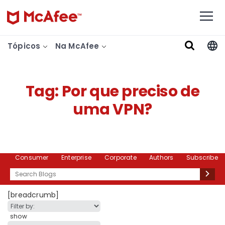
Tópicos
Na McAfee
Tag:
Por que preciso de
uma VPN?
Consumer
Enterprise
Corporate
Authors
Subscribe
Search
[breadcrumb]
show