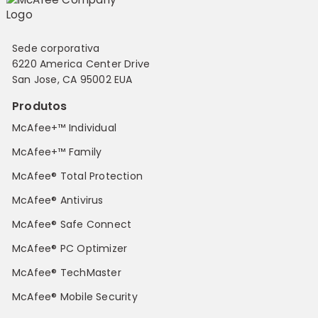
Sede corporativa
6220 America Center Drive
San Jose, CA 95002 EUA
Produtos
McAfee+™ Individual
McAfee+™ Family
McAfee® Total Protection
McAfee® Antivirus
McAfee® Safe Connect
McAfee® PC Optimizer
McAfee® TechMaster
McAfee® Mobile Security