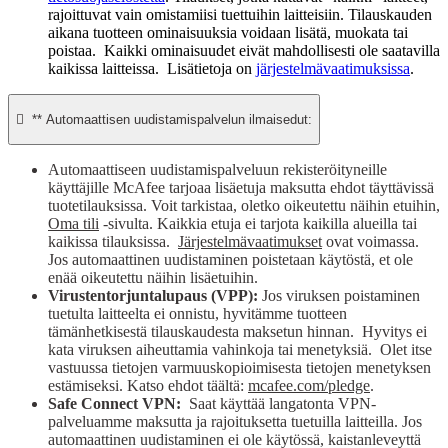
rajoittuvat vain omistamiisi tuettuihin laitteisiin. Tilauskauden
aikana tuotteen ominaisuuksia voidaan lisätä, muokata tai
poistaa. Kaikki ominaisuudet eivät mahdollisesti ole saatavilla
kaikissa laitteissa. Lisätietoja on
järjestelmävaatimuksissa
.

** Automaattisen uudistamispalvelun ilmaisedut:
Automaattiseen uudistamispalveluun rekisteröityneille
käyttäjille McAfee tarjoaa lisäetuja maksutta ehdot täyttävissä
tuotetilauksissa. Voit tarkistaa, oletko oikeutettu näihin etuihin,
Oma tili
-sivulta. Kaikkia etuja ei tarjota kaikilla alueilla tai
kaikissa tilauksissa.
Järjestelmävaatimukset
ovat voimassa.
Jos automaattinen uudistaminen poistetaan käytöstä, et ole
enää oikeutettu näihin lisäetuihin.
Virustentorjuntalupaus (VPP):
Jos viruksen poistaminen
tuetulta laitteelta ei onnistu, hyvitämme tuotteen
tämänhetkisestä tilauskaudesta maksetun hinnan. Hyvitys ei
kata viruksen aiheuttamia vahinkoja tai menetyksiä. Olet itse
vastuussa tietojen varmuuskopioimisesta tietojen menetyksen
estämiseksi. Katso ehdot täältä:
mcafee.com/pledge
.
Safe Connect VPN:
Saat käyttää langatonta VPN-
palveluamme maksutta ja rajoituksetta tuetuilla laitteilla. Jos
automaattinen uudistaminen ei ole käytössä, kaistanleveyttä