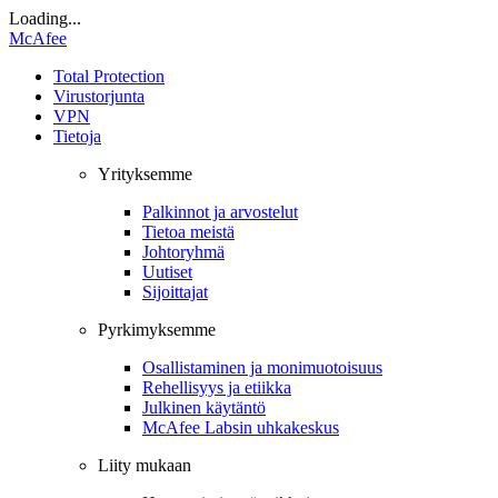
Loading...
McAfee
Total Protection
Virustorjunta
VPN
Tietoja
Yrityksemme
Palkinnot ja arvostelut
Tietoa meistä
Johtoryhmä
Uutiset
Sijoittajat
Pyrkimyksemme
Osallistaminen ja monimuotoisuus
Rehellisyys ja etiikka
Julkinen käytäntö
McAfee Labsin uhkakeskus
Liity mukaan