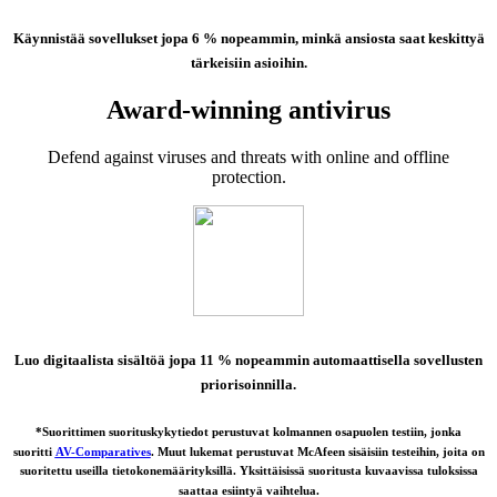
Käynnistää sovellukset jopa 6 % nopeammin,
minkä ansiosta saat keskittyä
tärkeisiin asioihin.
Award-winning antivirus
Defend against viruses and threats with online and offline
protection.
Luo digitaalista sisältöä jopa 11 % nopeammin
automaattisella sovellusten
priorisoinnilla.
*Suorittimen suorituskykytiedot perustuvat kolmannen osapuolen testiin, jonka
suoritti
AV-Comparatives
. Muut lukemat perustuvat McAfeen sisäisiin testeihin, joita on
suoritettu useilla tietokonemäärityksillä. Yksittäisissä suoritusta kuvaavissa tuloksissa
saattaa esiintyä vaihtelua.