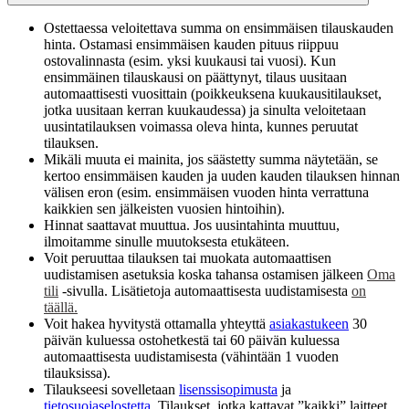
Ostettaessa veloitettava summa on ensimmäisen tilauskauden
hinta. Ostamasi ensimmäisen kauden pituus riippuu
ostovalinnasta (esim. yksi kuukausi tai vuosi). Kun
ensimmäinen tilauskausi on päättynyt, tilaus uusitaan
automaattisesti vuosittain (poikkeuksena kuukausitilaukset,
jotka uusitaan kerran kuukaudessa) ja sinulta veloitetaan
uusintatilauksen voimassa oleva hinta, kunnes peruutat
tilauksen.​
Mikäli muuta ei mainita, jos säästetty summa näytetään, se
kertoo ensimmäisen kauden ja uuden kauden tilauksen hinnan
välisen eron (esim. ensimmäisen vuoden hinta verrattuna
kaikkien sen jälkeisten vuosien hintoihin).
Hinnat saattavat muuttua. Jos uusintahinta muuttuu,
ilmoitamme sinulle muutoksesta etukäteen.
Voit peruuttaa tilauksen tai muokata automaattisen
uudistamisen asetuksia koska tahansa ostamisen jälkeen
Oma
tili
-sivulla. Lisätietoja automaattisesta uudistamisesta
on
täällä.
Voit hakea hyvitystä ottamalla yhteyttä
asiakastukeen
30
päivän kuluessa ostohetkestä tai 60 päivän kuluessa
automaattisesta uudistamisesta (vähintään 1 vuoden
tilauksissa).
Tilaukseesi sovelletaan
lisenssisopimusta
ja
tietosuojaselostetta
. Tilaukset, jotka kattavat ”kaikki” laitteet,