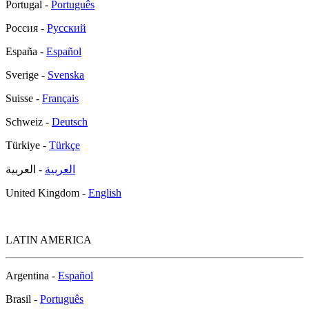
Portugal -
Português
Россия -
Русский
España -
Español
Sverige -
Svenska
Suisse -
Français
Schweiz -
Deutsch
Türkiye -
Türkçe
العربية
- العربية
United Kingdom -
English
LATIN AMERICA
Argentina -
Español
Brasil -
Português