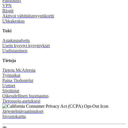
Palomuuri
VPN
Blogit
Aktivoi vähittäismyyntikortti
Uhkakeskus
Tuki
Asiakaspalvelu
Usein kysytyt kysymykset
Uudistaminen
Tietoja
Tietoja McAfeesta
Työpaikat
Paina Tiedustelut
Uutiset
Sijoittajat
Oikeudellinen huomautus
Tietosuoja-asetuksesi
Järjestelmävaatimukset
Sivustokartta