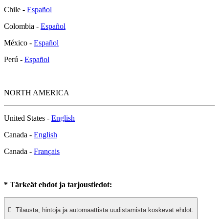
Chile -
Español
Colombia -
Español
México -
Español
Perú -
Español
NORTH AMERICA
United States -
English
Canada -
English
Canada -
Français
* Tärkeät ehdot ja tarjoustiedot:

Tilausta, hintoja ja automaattista uudistamista koskevat ehdot: