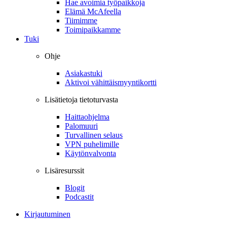
Hae avoimia työpaikkoja
Elämä McAfeella
Tiimimme
Toimipaikkamme
Tuki
Ohje
Asiakastuki
Aktivoi vähittäismyyntikortti
Lisätietoja tietoturvasta
Haittaohjelma
Palomuuri
Turvallinen selaus
VPN puhelimille
Käytönvalvonta
Lisäresurssit
Blogit
Podcastit
Kirjautuminen