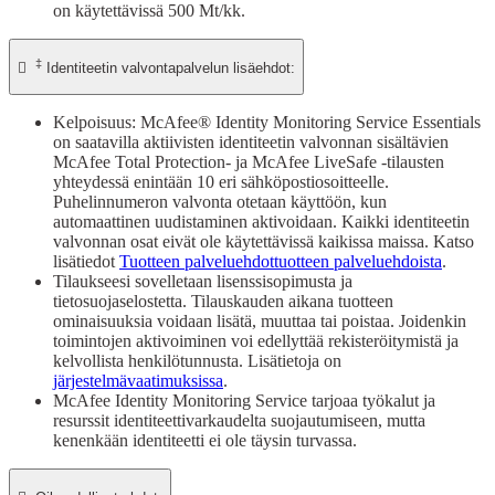
on käytettävissä 500 Mt/kk.
‡

Identiteetin valvontapalvelun lisäehdot:
Kelpoisuus: McAfee® Identity Monitoring Service Essentials
on saatavilla aktiivisten identiteetin valvonnan sisältävien
McAfee Total Protection- ja McAfee LiveSafe -tilausten
yhteydessä enintään 10 eri sähköpostiosoitteelle.
Puhelinnumeron valvonta otetaan käyttöön, kun
automaattinen uudistaminen aktivoidaan. Kaikki identiteetin
valvonnan osat eivät ole käytettävissä kaikissa maissa. Katso
lisätiedot
Tuotteen palveluehdottuotteen palveluehdoista
.
Tilaukseesi sovelletaan lisenssisopimusta ja
tietosuojaselostetta. Tilauskauden aikana tuotteen
ominaisuuksia voidaan lisätä, muuttaa tai poistaa. Joidenkin
toimintojen aktivoiminen voi edellyttää rekisteröitymistä ja
kelvollista henkilötunnusta. Lisätietoja on
järjestelmävaatimuksissa
.
McAfee Identity Monitoring Service tarjoaa työkalut ja
resurssit identiteettivarkaudelta suojautumiseen, mutta
kenenkään identiteetti ei ole täysin turvassa.