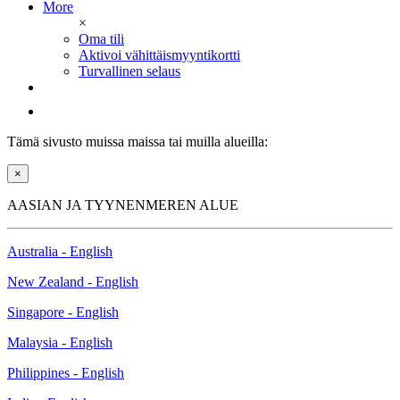
More
×
Oma tili
Aktivoi vähittäismyyntikortti
Turvallinen selaus
Tämä sivusto muissa maissa tai muilla alueilla:
×
AASIAN JA TYYNENMEREN ALUE
Australia - English
New Zealand - English
Singapore - English
Malaysia - English
Philippines - English