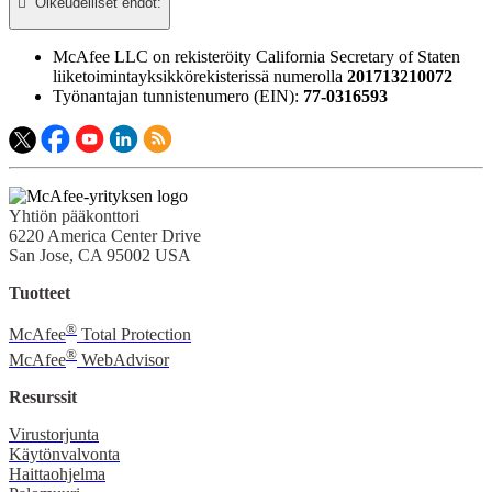

Oikeudelliset ehdot:​
McAfee LLC on rekisteröity California Secretary of Staten
liiketoimintayksikkörekisterissä numerolla
201713210072
Työnantajan tunnistenumero (EIN):
77-0316593
Yhtiön pääkonttori
6220 America Center Drive
San Jose, CA 95002 USA
Tuotteet
®
McAfee
Total Protection
®
McAfee
WebAdvisor
Resurssit
Virustorjunta
Käytönvalvonta
Haittaohjelma