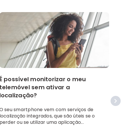
É possível monitorizar o meu
Co
telemóvel sem ativar a
iP
localização?
O seu smartphone vem com serviços de
Uma
localização integrados, que são úteis se o
fer
perder ou se utilizar uma aplicação...
geo
pri