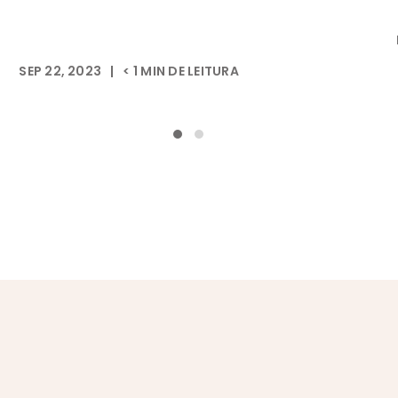
SEP 22, 2023
|
< 1
MIN DE LEITURA
a