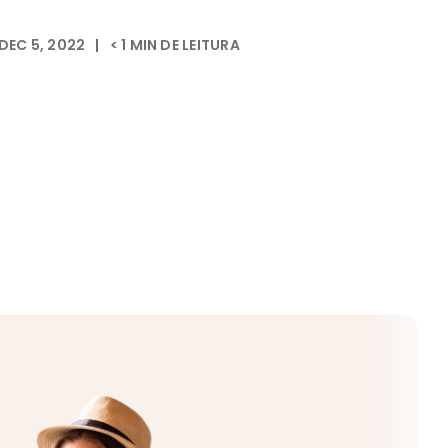
DEC 5, 2022
|
< 1
MIN DE LEITURA
JUL