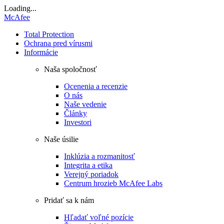
Loading...
McAfee
Total Protection
Ochrana pred vírusmi
Informácie
Naša spoločnosť
Ocenenia a recenzie
O nás
Naše vedenie
Články
Investori
Naše úsilie
Inklúzia a rozmanitosť
Integrita a etika
Verejný poriadok
Centrum hrozieb McAfee Labs
Pridať sa k nám
Hľadať voľné pozície