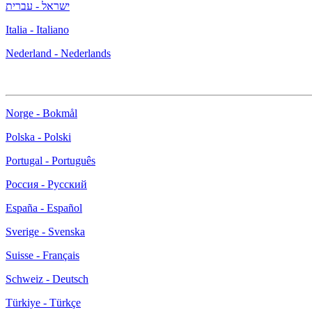
ישראל - עברית
Italia - Italiano
Nederland - Nederlands
Norge - Bokmål
Polska - Polski
Portugal - Português
Россия - Русский
España - Español
Sverige - Svenska
Suisse - Français
Schweiz - Deutsch
Türkiye - Türkçe