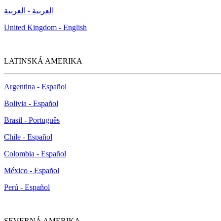
العربية - العربية
United Kingdom - English
LATINSKÁ AMERIKA
Argentina - Español
Bolivia - Español
Brasil - Português
Chile - Español
Colombia - Español
México - Español
Perú - Español
SEVERNÁ AMERIKA