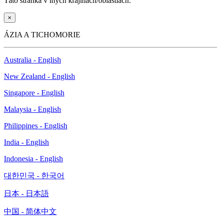
Táto stránka v iných krajinách/oblastiach:
×
ÁZIA A TICHOMORIE
Australia - English
New Zealand - English
Singapore - English
Malaysia - English
Philippines - English
India - English
Indonesia - English
대한민국 - 한국어
日本 - 日本語
中国 - 简体中文