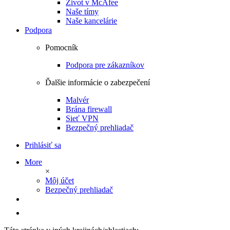
Život v McAfee
Naše tímy
Naše kancelárie
Podpora
Pomocník
Podpora pre zákazníkov
Ďalšie informácie o zabezpečení
Malvér
Brána firewall
Sieť VPN
Bezpečný prehliadač
Prihlásiť sa
More
×
Môj účet
Bezpečný prehliadač