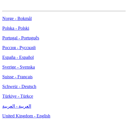
Norge - Bokmål
Polska - Polski
Portugal - Português
Россия - Русский
España - Español
Sverige - Svenska
Suisse - Français
Schweiz - Deutsch
Türkiye - Türkçe
العربية - العربية
United Kingdom - English