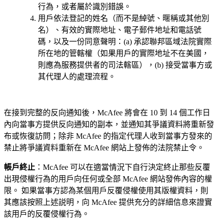
行為，或者屬於識別錯誤。
用戶依法登記的姓名（而不是綽號、暱稱或其他別
名）、有效的實際地址、電子郵件地址和電話號
碼，以及一份同意聲明：(a) 承認聯邦區域法院實際
所在地的管轄權（如果用戶的實際地址不在美國，
則應為服務提供者的司法轄區），(b) 接受當事方或
其代理人的處理流程。
在接到完整的反向通知後，McAfee 將會在 10 到 14 個工作日
內向當事方提供反向通知的副本，並通知其爭議資料將重新發
布或恢復訪問；除非 McAfee 的指定代理人收到當事方發來的
禁止將爭議資料重新在 McAfee 網站上發佈的法院禁止令。
帳戶終止
：McAfee 可以在適當情況下自行決定終止那些反覆
出現侵權行為的用戶向任何或全部 McAfee 網站發佈內容的權
限。 如果當事方認為某個用戶反覆侵權使用其版權資料，則
其應該按照上述説明，向 McAfee 提供充分的詳細信息來證實
該用戶的反覆侵權行為。