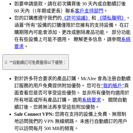
如要申請退款，請在初次購買後 30 天內或自動續訂後
60 天內（1年期或更長）聯系
客戶支持部門
。
您的訂購應遵守我們的
《許可協議》
和
《隱私聲明》
。
涵蓋“所有”設備的訂購僅限於您擁有的支持設備。 在訂
購期限內可能會添加、更改或删除產品功能。 部分功能
在有些設備上可能不適用。 瞭解更多信息，請參閱
系統
要求
。

**自動續訂可免費獲得以下優勢：
對於許多符合要求的產品訂購，McAfee 會為注册自動續
訂服務的用戶免費提供附加優勢。 您可在
“我的帳戶”
頁
面查看您是否可享受這些優勢。 並非所有優勢均適用於
所有地區或所有產品訂購。 適用
系統要求
。 關閉自動
續訂後，您將無法再享受這些附加優勢。
Safe Connect VPN:
您將在支持的設備上免費、無限制
地訪問我們的 VPN 無線網路。 未進行自動續訂的用戶
可以訪問每月 500 MB的頻寬。