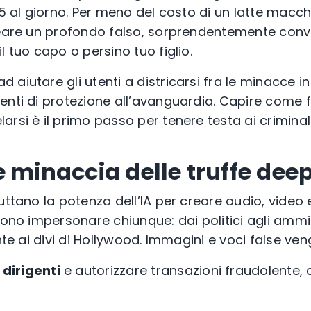
,5 al giorno. Per meno del costo di un latte macch
reare un profondo falso, sorprendentemente convi
l tuo capo o persino tuo figlio.
 aiutare gli utenti a districarsi fra le minacce i
enti di protezione all’avanguardia. Capire come f
rsi è il primo passo per tenere testa ai criminali
e minaccia delle truffe dee
uttano la potenza dell’IA per creare audio, video
sono impersonare chiunque: dai politici agli ammin
nte ai divi di Hollywood. Immagini e voci false veng
 dirigenti
e autorizzare transazioni fraudolente, 