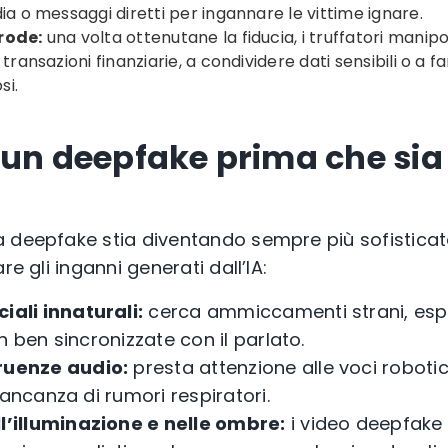
ia o messaggi diretti per ingannare le vittime ignare.
rode:
una volta ottenutane la fiducia, i truffatori manip
transazioni finanziarie, a condividere dati sensibili o a fa
si.
 un deepfake prima che sia
 deepfake stia diventando sempre più sofisticat
re gli inganni generati dall’IA:
iali innaturali:
cerca ammiccamenti strani, espre
n ben sincronizzate con il parlato.
ruenze audio:
presta attenzione alle voci robotic
mancanza di rumori respiratori.
l’illuminazione e nelle ombre:
i video deepfake