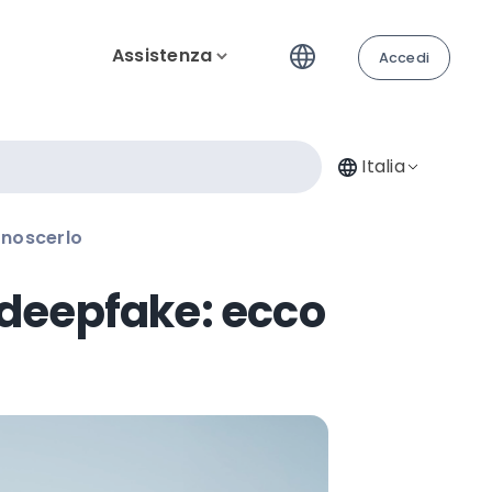
Assistenza
Accedi
Italia
onoscerlo
n deepfake: ecco