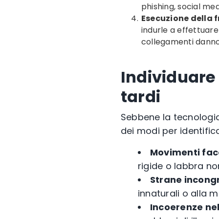
phishing, social med
Esecuzione della f
indurle a effettuare 
collegamenti danno
Individuare
tardi
Sebbene la tecnologia
dei modi per identifica
Movimenti facc
rigide o labbra no
Strane incong
innaturali o alla 
Incoerenze nel