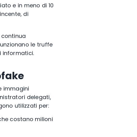
iato e in meno di 10
ncente, di
n continua
unzionano le truffe
 informatici.
pfake
 e immagini
istratori delegati,
ono utilizzati per:
che costano milioni