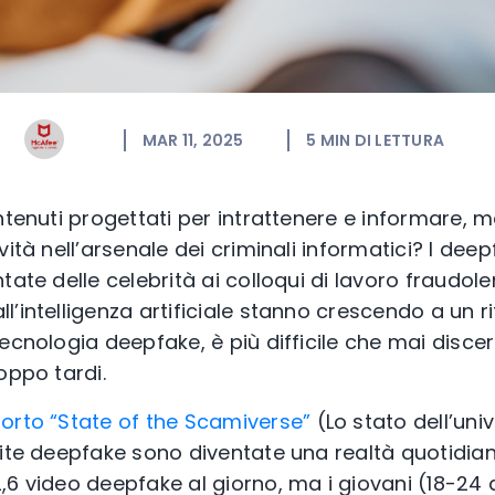
MAR 11, 2025
5
MIN DI LETTURA
ntenuti progettati per intrattenere e informare, 
ità nell’arsenale dei criminali informatici? I deep
ate delle celebrità ai colloqui di lavoro fraudolent
’intelligenza artificiale stanno crescendo a un r
ecnologia deepfake, è più difficile che mai discer
oppo tardi.
orto “State of the Scamiverse”
(Lo stato dell’univ
mite deepfake sono diventate una realtà quotidia
,6 video deepfake al giorno, ma i giovani (18-24