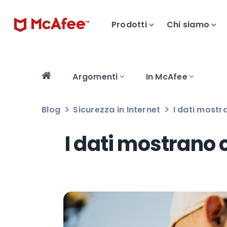
Prodotti
Chi siamo
Argomenti
In McAfee
Blog
Sicurezza in Internet
I dati mostr
I dati mostrano 