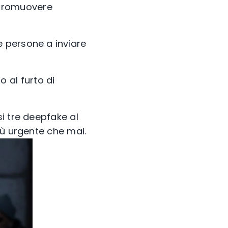
promuovere
le persone a inviare
o al furto di
i tre deepfake al
iù urgente che mai.