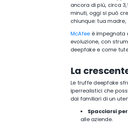
ancora di più, circa 3
minuti, oggi si può c
chiunque: tua madre, i
McAfee
è impegnata ad
evoluzione, con strum
deepfake e come tutela
La crescent
Le truffe deepfake sfr
iperrealistici che pos
dai familiari di un ute
Spacciarsi per
alle aziende.