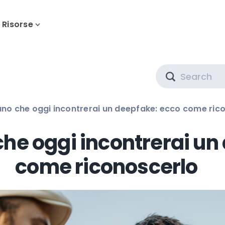
Risorse
Search
ano che oggi incontrerai un deepfake: ecco come ric
che oggi incontrerai u
come riconoscerlo