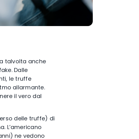
ma talvolta anche
fake. Dalle
i, le truffe
itmo allarmante.
nere il vero dal
erso delle truffe) di
na. L’americano
 anni) ne vedono