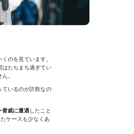
いくのを見ています。
間はたちまち過ぎてい
せん。
っているのが詐欺なの
バー脅威に遭遇
したこと
超えたケースも少なくあ