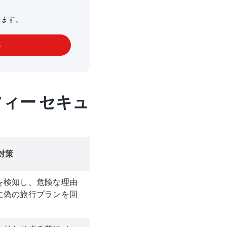
します。
る
ィー セキュ
対策
を検知し、危険な理由
に偽の旅行プランを回