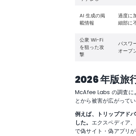
AI 生成の掲
過度に
載情報
細部に
公衆 Wi-Fi
パスワ
を狙った攻
オープ
撃
2026 年版
McAfee Labs 
とから被害が広がってい
例えば、トリップアドバ
した。
エクスペディア、B
で偽サイト・偽アプリが