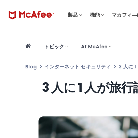
製品
機能
マカフィ―
トピック
At McAfee
Blog
インターネット セキュリティ
3 人に
3 人に 1 人