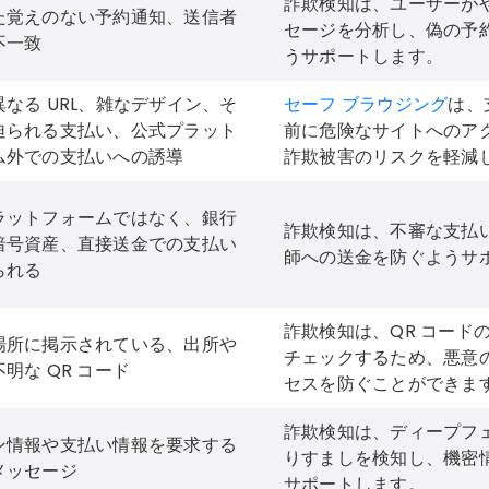
詐欺検知は、ユーザーが
た覚えのない予約通知、送信者
セージを分析し、偽の予
不一致
うサポートします。
なる URL、雑なデザイン、そ
セーフ ブラウジング
は、
迫られる支払い、公式プラット
前に危険なサイトへのア
ム外での支払いへの誘導
詐欺被害のリスクを軽減
ラットフォームではなく、銀行
詐欺検知は、不審な支払
暗号資産、直接送金での支払い
師への送金を防ぐようサ
られる
詐欺検知は、QR コード
場所に掲示されている、出所や
チェックするため、悪意
明な QR コード
セスを防ぐことができま
詐欺検知は、ディープフェ
ン情報や支払い情報を要求する
りすましを検知し、機密
メッセージ
サポートします。