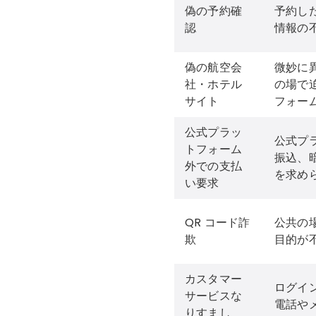
偽の予約確
予約し
認
情報の
偽の航空会
微妙に異
社・ホテル
の場で
サイト
フォー
公式プラッ
公式プ
トフォーム
振込、
外での支払
を求め
い要求
QR コード詐
公共の
欺
目的が不
カスタマー
ログイ
サービスな
電話や
りすまし