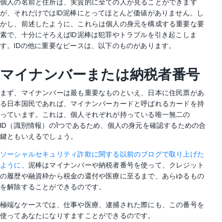
個人の名前と住所は、実質的に全ての人が見ることができます
が、それだけではID泥棒にとってほとんど価値がありません。し
かし、前述したように、これらは個人の身元を構成する重要な要
素で、十分にそろえばID泥棒は犯罪やトラブルを引き起こしま
す。IDの他に重要なピースは、以下のものがあります。
マイナンバーまたは納税者番号
まず、マイナンバーは最も重要なものといえ、日本に住民票があ
る日本国民であれば、マイナンバーカードと呼ばれるカードを持
っています。これは、個人それぞれが持っている唯一無二の
ID（識別情報）の1つであるため、個人の身元を確認するための合
鍵ともいえるでしょう。
ソーシャルセキュリティ詐欺に関する以前のブログで取り上げた
ように
、泥棒はマイナンバーや納税者番号を使って、クレジット
の履歴や融資枠から税金の還付や医療に至るまで、あらゆるもの
を解除することができるのです。
極端なケースでは、仕事や医療、逮捕された際にも、この番号を
使ってあなたになりすますことができるのです。