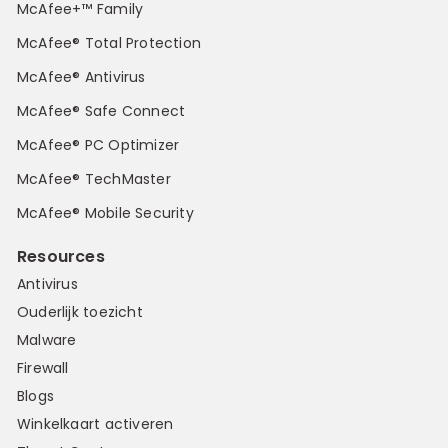
McAfee+™ Family
McAfee® Total Protection
McAfee® Antivirus
McAfee® Safe Connect
McAfee® PC Optimizer
McAfee® TechMaster
McAfee® Mobile Security
Resources
Antivirus
Ouderlijk toezicht
Malware
Firewall
Blogs
Winkelkaart activeren