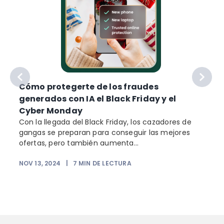
Cómo protegerte de los fraudes
generados con IA el Black Friday y el
Cyber Monday
Con la llegada del Black Friday, los cazadores de
g
gangas se preparan para conseguir las mejores
ofertas, pero también aumenta...
NOV 13, 2024
|
7
MIN DE LECTURA