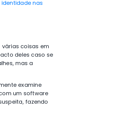
 identidade nas
á várias coisas em
acto deles caso se
alhes, mas a
almente examine
r com um software
suspeita, fazendo