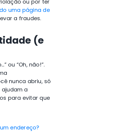
iolação ou por ter
tado uma página de
evar a fraudes.
tidade (e
” ou “Oh, não!”.
uma
cê nunca abriu, só
o ajudam a
hos para evitar que
 um endereço?