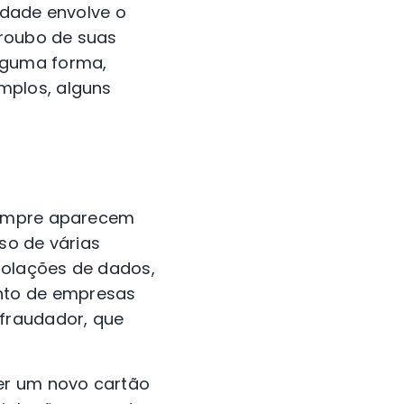
idade envolve o
 roubo de suas
lguma forma,
mplos, alguns
 sempre aparecem
so de várias
violações de dados,
nto de empresas
fraudador, que
er um novo cartão