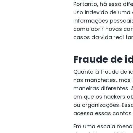
Portanto, há essa dif
uso indevido de uma c
informações pessoais
como abrir novas co
casos da vida real t
Fraude de i
Quanto à fraude de i
nas manchetes, mas is
maneiras diferentes.
em que os hackers o
ou organizações.
Essa
acessa essas contas 
Em uma escala menor