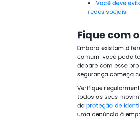
Você deve evit
redes sociais
Fique com o
Embora existam difere
comum: você pode tom
depare com esse pr
segurança começa com
Verifique regularment
todos os seus movime
de
proteção de iden
uma denúncia à empre