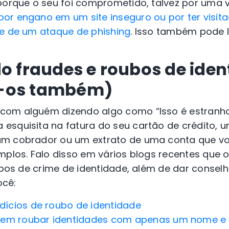
porque o seu foi comprometido, talvez por uma v
or engano em um site inseguro ou por ter visi
te de um ataque de phishing
. Isso também pode l
do fraudes e roubos de iden
-os também)
om alguém dizendo algo como “Isso é estranho…
esquisita na fatura do seu cartão de crédito, 
m cobrador ou um extrato de uma conta que vo
mplos.
Falo disso em vários blogs recentes que 
tipos de crime de identidade, além de dar consel
ocê:
ndícios de roubo de identidade
dem roubar identidades com apenas um nome e