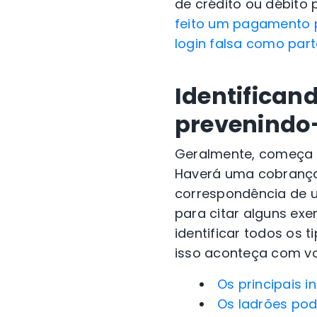
de crédito ou débito 
feito um pagamento p
login falsa como par
Identifican
prevenindo
Geralmente, começa c
Haverá uma cobrança 
correspondência de u
para citar alguns exe
identificar todos os 
isso aconteça com v
Os principais i
Os ladrões po