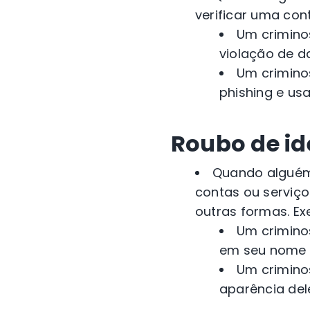
verificar uma con
Um crimino
violação de d
Um crimino
phishing e us
Roubo de id
Quando alguém 
contas ou serviç
outras formas.
Ex
Um crimino
em seu nome e
Um crimino
aparência del