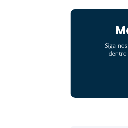
M
Siga-nos
dentro