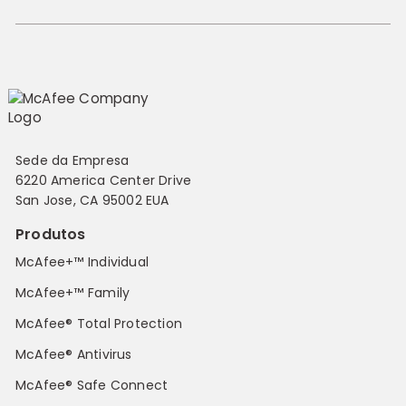
Sede da Empresa
6220 America Center Drive
San Jose, CA 95002 EUA
Produtos
McAfee+™ Individual
McAfee+™ Family
McAfee® Total Protection
McAfee® Antivirus
McAfee® Safe Connect