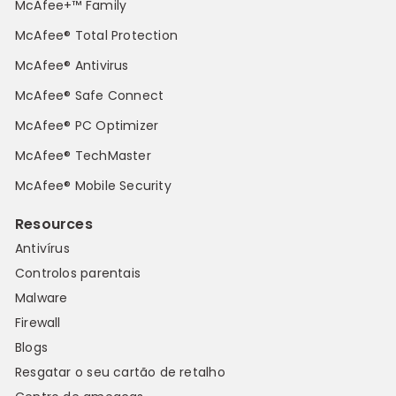
McAfee+™ Family
McAfee® Total Protection
McAfee® Antivirus
McAfee® Safe Connect
McAfee® PC Optimizer
McAfee® TechMaster
McAfee® Mobile Security
Resources
Antivírus
Controlos parentais
Malware
Firewall
Blogs
Resgatar o seu cartão de retalho